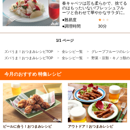
春キャベツは芯も柔らかで、捨てる
のはもったいない!フレッシュフル
ーツと合わせて華やかなサラダに。
●難易度
★
★
★
●調理時間
30分
1/1 ページ
ズバうま！おつまみレシピTOP
全レシピ一覧
グレープフルーツのレシ
ズバうま！おつまみレシピTOP
全レシピ一覧
野菜・豆類・キノコ類の
今月のおすすめ 特集レシピ
ビールに合う！おつまみレシピ
アウトドア！おつまみレシピ