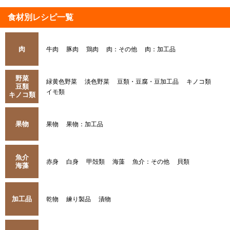
食材別レシピ一覧
肉
牛肉
豚肉
鶏肉
肉：その他
肉：加工品
野菜
緑黄色野菜
淡色野菜
豆類・豆腐・豆加工品
キノコ類
豆類
イモ類
キノコ類
果物
果物
果物：加工品
魚介
赤身
白身
甲殻類
海藻
魚介：その他
貝類
海藻
加工品
乾物
練り製品
漬物