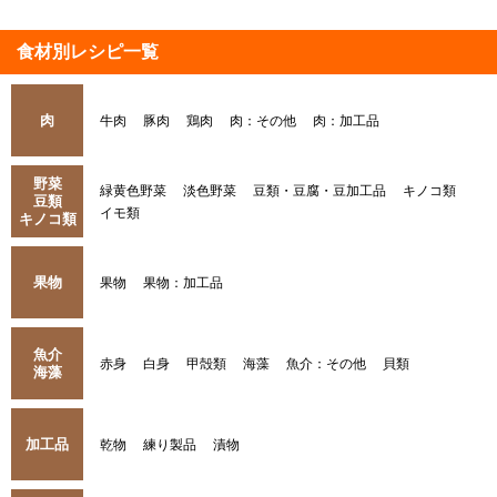
食材別レシピ一覧
肉
牛肉
豚肉
鶏肉
肉：その他
肉：加工品
野菜
緑黄色野菜
淡色野菜
豆類・豆腐・豆加工品
キノコ類
豆類
イモ類
キノコ類
果物
果物
果物：加工品
魚介
赤身
白身
甲殻類
海藻
魚介：その他
貝類
海藻
加工品
乾物
練り製品
漬物