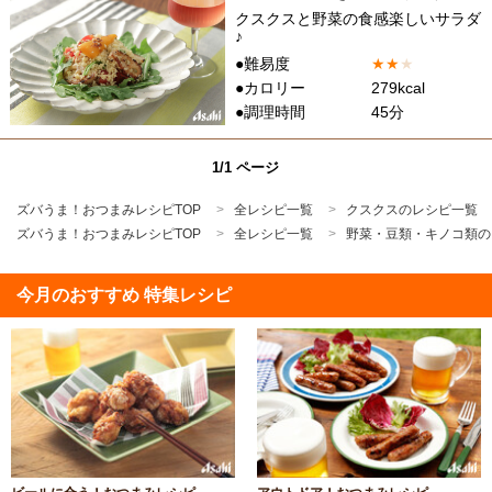
クスクスと野菜の食感楽しいサラダ
♪
●難易度
★
★
★
●カロリー
279kcal
●調理時間
45分
1/1 ページ
ズバうま！おつまみレシピTOP
全レシピ一覧
クスクスのレシピ一覧
ズバうま！おつまみレシピTOP
全レシピ一覧
野菜・豆類・キノコ類の
今月のおすすめ 特集レシピ