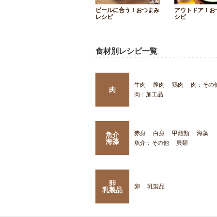
ビールに合う！おつまみ
アウトドア！お
レシピ
シピ
食材別レシピ一覧
牛肉
豚肉
鶏肉
肉：その
肉
肉：加工品
赤身
白身
甲殻類
海藻
魚介
海藻
魚介：その他
貝類
卵
卵
乳製品
乳製品