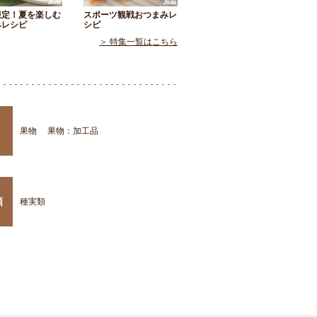
限定！夏を楽しむ
スポーツ観戦おつまみレ
みレシピ
シピ
＞ 特集一覧はこちら
果物
果物：加工品
類
種実類