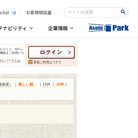
obal
お客様相談室
検索キーワード入力
テナビリティ
企業情報
ただくと、MYレ
機能をご利用いた
サヒパークとは
新規ご利用はコチラ
難易度）
｜
新しい順
［
15件
｜
30件
］