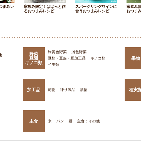
つまみレ
家飲み限定！ぱぱっと作
スパークリングワインに
家飲み
るおつまみレシピ
合うおつまみレシピ
おつま
緑黄色野菜
淡色野菜
野菜
他
豆類
果物
豆類・豆腐・豆加工品
キノコ類
キノコ類
イモ類
加工品
種実
乾物
練り製品
漬物
主食
米
パン
麺
主食：その他