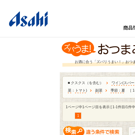
商品
お酒に合う「ズバリうまい！」おつ
■
クスクス（を含む）
ワイン
(
スパー
菜
：
トマト
)
副菜
季節：夏
［ 
1ページ中1ページ目を表示 [ 1-1件目/1件中 
1