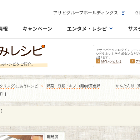
アサヒグループホールディングス
Gl
情報
キャンペーン
エンタメ・レシピ
サス
アサヒパークにログインしてい
シピやおいしそうボタンなどの
だけます。
MYレシピとは
ア
まみレシピをご紹介。
かんたん順（
クリング
)にあうレシピ
野菜・豆類・キノコ類
(
緑黄色野
1件 ］
]