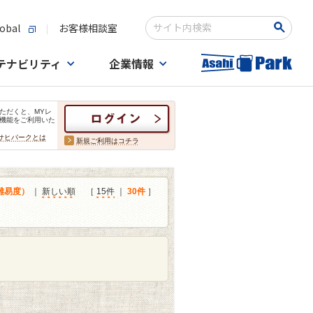
obal
お客様相談室
検索キーワード入力
テナビリティ
企業情報
ただくと、MYレ
機能をご利用いた
サヒパークとは
新規ご利用はコチラ
難易度）
｜
新しい順
［
15件
｜
30件
］