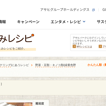
アサヒグループホールディングス
Gl
情報
キャンペーン
エンタメ・レシピ
サス
アサヒパークにログインしてい
シピやおいしそうボタンなどの
だけます。
MYレシピとは
ア
まみレシピをご紹介。
かんたん順（
クリング
)にあうレシピ
野菜・豆類・キノコ類
(
緑黄色野
]