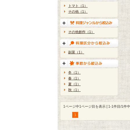
トマト（1）
その他（1）
その他創作（1）
副菜（1）
冬（1）
春（1）
夏（1）
秋（1）
1ページ中1ページ目を表示 [ 1-1件目/1件中 
1