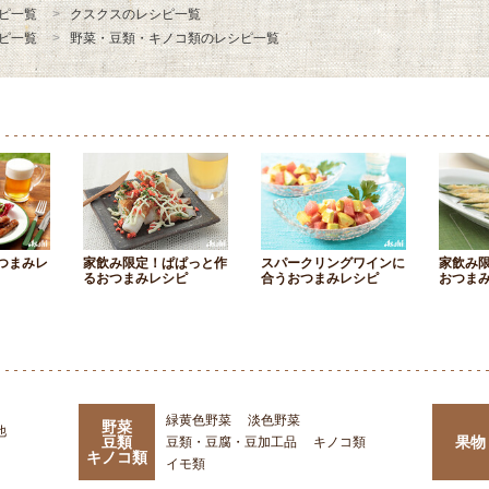
ピ一覧
クスクスのレシピ一覧
ピ一覧
野菜・豆類・キノコ類のレシピ一覧
つまみレ
家飲み限定！ぱぱっと作
スパークリングワインに
家飲み
るおつまみレシピ
合うおつまみレシピ
おつま
緑黄色野菜
淡色野菜
野菜
他
豆類
果物
豆類・豆腐・豆加工品
キノコ類
キノコ類
イモ類