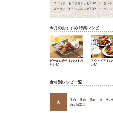
ズバうま！おつまみレシピTOP
全レシ
ズバうま！おつまみレシピTOP
全レシ
今月のおすすめ 特集レシピ
ビールに合う！おつまみ
アウトドア！お
レシピ
シピ
食材別レシピ一覧
牛肉
豚肉
鶏肉
肉：その
肉
肉：加工品