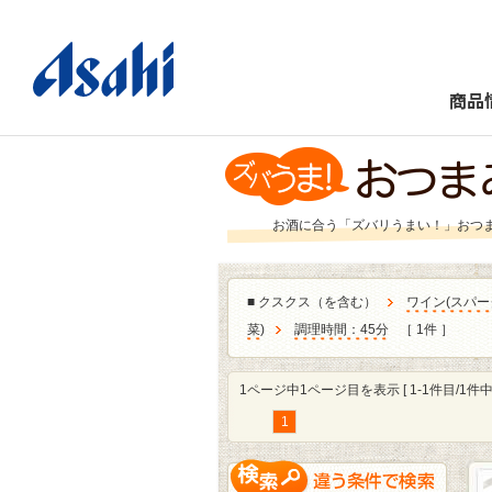
商品
お酒に合う「ズバリうまい！」おつ
■
クスクス（を含む）
ワイン
(
スパー
菜
)
調理時間：45分
［ 1件 ］
1ページ中1ページ目を表示 [ 1-1件目/1件中 
1