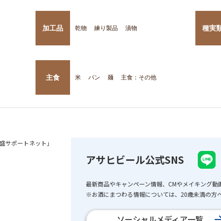
加工品
種実
乾物
練り製品
漬物
主食
米
パン
麺
主食：その他
盛サポートネット」
アサヒビール公式SNS
最新商品やキャンペーン情報、CMやメイキング動
※お酒にまつわる情報については、20歳未満の方へ
ソーシャルメディア一覧