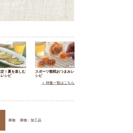
限定！夏を楽しむ
スポーツ観戦おつまみレ
みレシピ
シピ
＞ 特集一覧はこちら
果物
果物：加工品