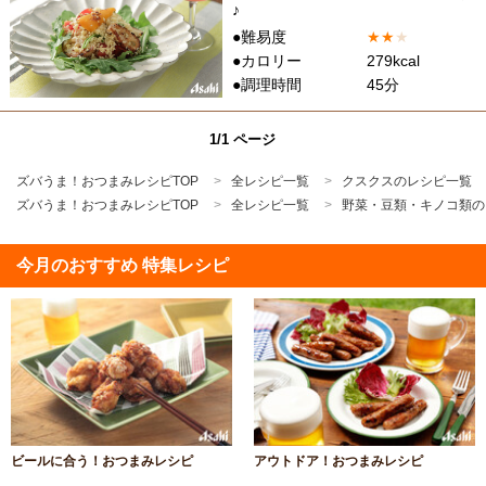
♪
●難易度
★
★
★
●カロリー
279kcal
●調理時間
45分
1/1 ページ
ズバうま！おつまみレシピTOP
全レシピ一覧
クスクスのレシピ一覧
ズバうま！おつまみレシピTOP
全レシピ一覧
野菜・豆類・キノコ類の
今月のおすすめ 特集レシピ
ビールに合う！おつまみレシピ
アウトドア！おつまみレシピ