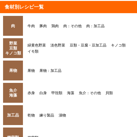
食材別レシピ一覧
肉
牛肉
豚肉
鶏肉
肉：その他
肉：加工品
野菜
緑黄色野菜
淡色野菜
豆類・豆腐・豆加工品
キノコ類
豆類
イモ類
キノコ類
果物
果物
果物：加工品
魚介
赤身
白身
甲殻類
海藻
魚介：その他
貝類
海藻
加工品
乾物
練り製品
漬物