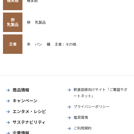
種実類
種実類
卵
卵
乳製品
乳製品
主食
米
パン
麺
主食：その他
商品情報
飲食店様向けサイト「ご繁盛サポ
ートネット」
キャンペーン
プライバシーポリシー
エンタメ・レシピ
推奨環境
サステナビリティ
ご利用規約
企業情報