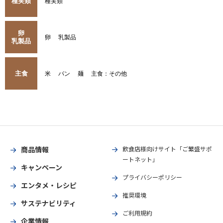
種実類
種実類
卵
卵
乳製品
乳製品
主食
米
パン
麺
主食：その他
商品情報
飲食店様向けサイト「ご繁盛サポ
ートネット」
キャンペーン
プライバシーポリシー
エンタメ・レシピ
推奨環境
サステナビリティ
ご利用規約
企業情報