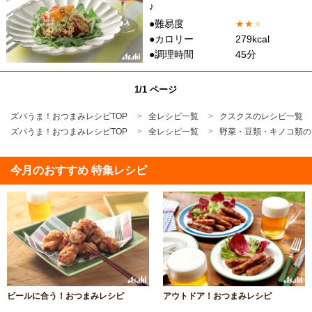
♪
●難易度
★
★
★
●カロリー
279kcal
●調理時間
45分
1/1 ページ
ズバうま！おつまみレシピTOP
全レシピ一覧
クスクスのレシピ一覧
ズバうま！おつまみレシピTOP
全レシピ一覧
野菜・豆類・キノコ類の
今月のおすすめ 特集レシピ
ビールに合う！おつまみレシピ
アウトドア！おつまみレシピ