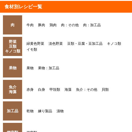
食材別レシピ一覧
肉
牛肉
豚肉
鶏肉
肉：その他
肉：加工品
野菜
緑黄色野菜
淡色野菜
豆類・豆腐・豆加工品
キノコ類
豆類
イモ類
キノコ類
果物
果物
果物：加工品
魚介
赤身
白身
甲殻類
海藻
魚介：その他
貝類
海藻
加工品
乾物
練り製品
漬物