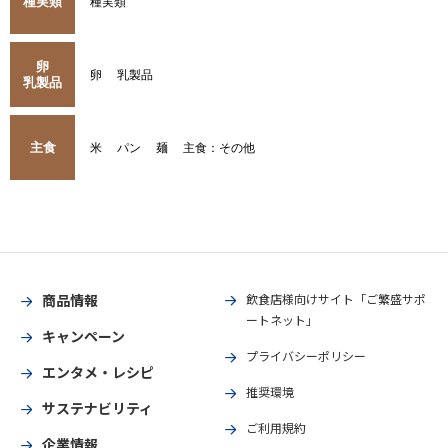
種実類
種実類
卵
卵
乳製品
乳製品
主食
米
パン
麺
主食：その他
商品情報
飲食店様向けサイト「ご繁盛サポ
ートネット」
キャンペーン
プライバシーポリシー
エンタメ・レシピ
推奨環境
サステナビリティ
ご利用規約
企業情報