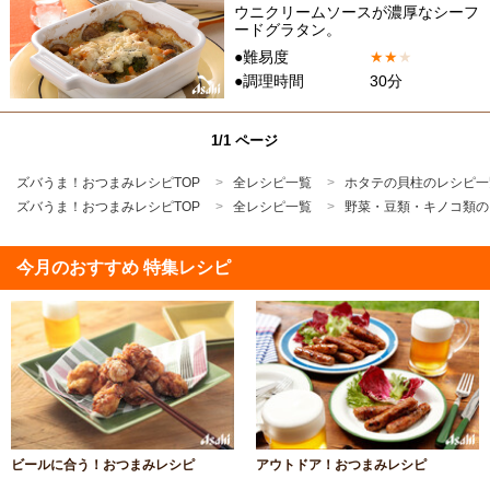
ウニクリームソースが濃厚なシーフ
ードグラタン。
●難易度
★
★
★
●調理時間
30分
1/1 ページ
ズバうま！おつまみレシピTOP
全レシピ一覧
ホタテの貝柱のレシピ一
ズバうま！おつまみレシピTOP
全レシピ一覧
野菜・豆類・キノコ類の
今月のおすすめ 特集レシピ
ビールに合う！おつまみレシピ
アウトドア！おつまみレシピ