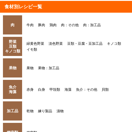
食材別レシピ一覧
肉
牛肉
豚肉
鶏肉
肉：その他
肉：加工品
野菜
緑黄色野菜
淡色野菜
豆類・豆腐・豆加工品
キノコ類
豆類
イモ類
キノコ類
果物
果物
果物：加工品
魚介
赤身
白身
甲殻類
海藻
魚介：その他
貝類
海藻
加工品
乾物
練り製品
漬物