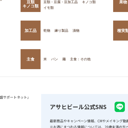
豆類
果物
豆類・豆腐・豆加工品
キノコ類
キノコ類
イモ類
加工品
種実
乾物
練り製品
漬物
主食
米
パン
麺
主食：その他
盛サポートネット」
アサヒビール公式SNS
最新商品やキャンペーン情報、CMやメイキング動
※お酒にまつわる情報については、20歳未満の方へ