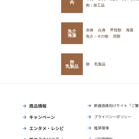
肉
肉：加工品
赤身
白身
甲殻類
海藻
魚介
海藻
魚介：その他
貝類
卵
卵
乳製品
乳製品
商品情報
飲食店様向けサイト「ご繁
キャンペーン
プライバシーポリシー
エンタメ・レシピ
推奨環境
ご利用規約