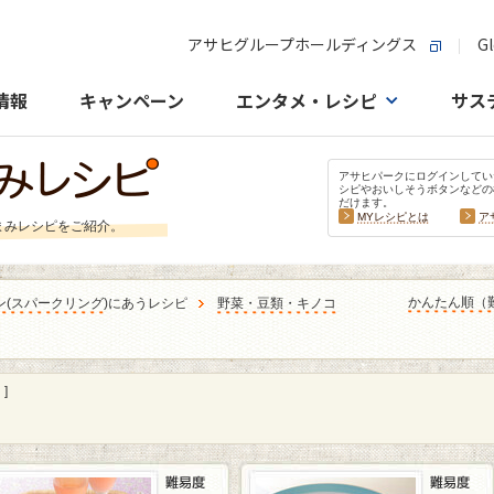
アサヒグループホールディングス
Gl
情報
キャンペーン
エンタメ・レシピ
サス
アサヒパークにログインしてい
シピやおいしそうボタンなどの
だけます。
MYレシピとは
ア
まみレシピをご紹介。
かんたん順（
ン
(
スパークリング
)にあうレシピ
野菜・豆類・キノコ
]