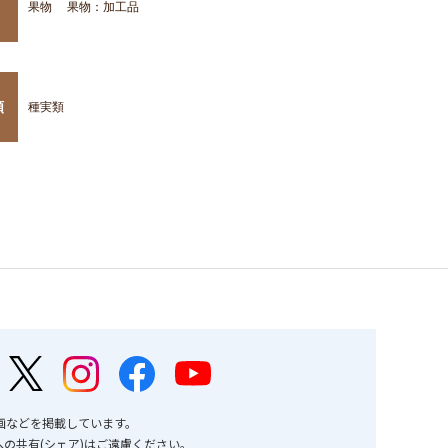
果物
果物：加工品
類
種実類
画などを掲載しています。
の共有(シェア)はご遠慮ください。