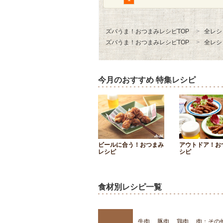
ズバうま！おつまみレシピTOP
全レシ
ズバうま！おつまみレシピTOP
全レシ
今月のおすすめ 特集レシピ
ビールに合う！おつまみ
アウトドア！お
レシピ
シピ
食材別レシピ一覧
牛肉
豚肉
鶏肉
肉：その