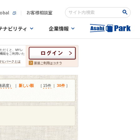
obal
お客様相談室
検索キーワード入力
テナビリティ
企業情報
ただくと、MYレ
機能をご利用いた
サヒパークとは
新規ご利用はコチラ
難易度）
｜
新しい順
［
15件
｜
30件
］