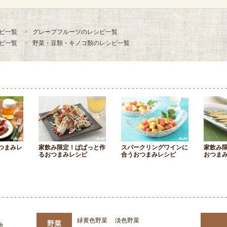
ピ一覧
グレープフルーツのレシピ一覧
ピ一覧
野菜・豆類・キノコ類のレシピ一覧
つまみレ
家飲み限定！ぱぱっと作
スパークリングワインに
家飲み
るおつまみレシピ
合うおつまみレシピ
おつま
緑黄色野菜
淡色野菜
野菜
他