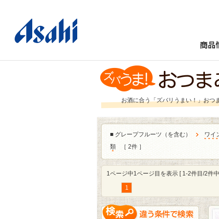
商品
お酒に合う「ズバリうまい！」おつ
■
グレープフルーツ（を含む）
ワイ
類
［ 2件 ］
1ページ中1ページ目を表示 [ 1-2件目/2件中 
1