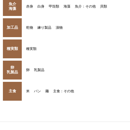
魚介
赤身
白身
甲殻類
海藻
魚介：その他
貝類
海藻
加工品
乾物
練り製品
漬物
種実類
種実類
卵
卵
乳製品
乳製品
主食
米
パン
麺
主食：その他