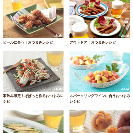
ビールに合う！おつまみレシピ
アウトドア！おつまみレシピ
家飲み限定！ぱぱっと作るおつまみレ
スパークリングワインに合うおつまみ
シピ
レシピ