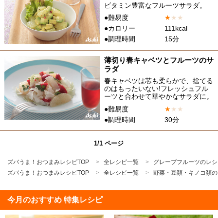
ビタミン豊富なフルーツサラダ。
●難易度
★
★
★
●カロリー
111kcal
●調理時間
15分
薄切り春キャベツとフルーツのサ
ラダ
春キャベツは芯も柔らかで、捨てる
のはもったいない!フレッシュフル
ーツと合わせて華やかなサラダに。
●難易度
★
★
★
●調理時間
30分
1/1 ページ
ズバうま！おつまみレシピTOP
全レシピ一覧
グレープフルーツのレシ
ズバうま！おつまみレシピTOP
全レシピ一覧
野菜・豆類・キノコ類の
今月のおすすめ 特集レシピ