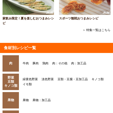
家飲み限定！夏を楽しむおつまみレシ
スポーツ観戦おつまみレシピ
ピ
＞ 特集一覧はこちら
食材別レシピ一覧
肉
牛肉
豚肉
鶏肉
肉：その他
肉：加工品
野菜
緑黄色野菜
淡色野菜
豆類・豆腐・豆加工品
キノコ類
豆類
イモ類
キノコ類
果物
果物
果物：加工品