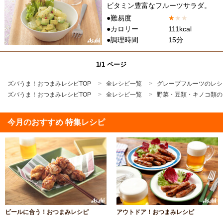
ビタミン豊富なフルーツサラダ。
●難易度
★
★
★
●カロリー
111kcal
●調理時間
15分
1/1 ページ
ズバうま！おつまみレシピTOP
全レシピ一覧
グレープフルーツのレシ
ズバうま！おつまみレシピTOP
全レシピ一覧
野菜・豆類・キノコ類の
今月のおすすめ 特集レシピ
ビールに合う！おつまみレシピ
アウトドア！おつまみレシピ