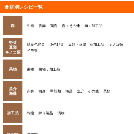
食材別レシピ一覧
肉
牛肉
豚肉
鶏肉
肉：その他
肉：加工品
野菜
緑黄色野菜
淡色野菜
豆類・豆腐・豆加工品
キノコ類
豆類
イモ類
キノコ類
果物
果物
果物：加工品
魚介
赤身
白身
甲殻類
海藻
魚介：その他
貝類
海藻
加工品
乾物
練り製品
漬物