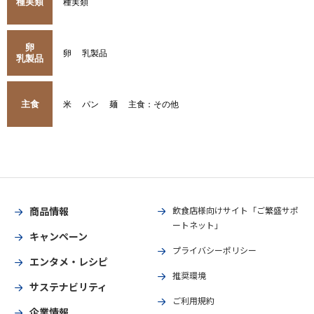
種実類
種実類
卵
卵
乳製品
乳製品
主食
米
パン
麺
主食：その他
商品情報
飲食店様向けサイト「ご繁盛サポ
ートネット」
キャンペーン
プライバシーポリシー
エンタメ・レシピ
推奨環境
サステナビリティ
ご利用規約
企業情報