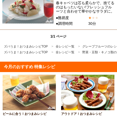
春キャベツは芯も柔らかで、捨てる
のはもったいない!フレッシュフル
ーツと合わせて華やかなサラダに。
●難易度
★
★
★
●調理時間
30分
1/1 ページ
ズバうま！おつまみレシピTOP
全レシピ一覧
グレープフルーツのレシ
ズバうま！おつまみレシピTOP
全レシピ一覧
野菜・豆類・キノコ類の
今月のおすすめ 特集レシピ
ビールに合う！おつまみレシピ
アウトドア！おつまみレシピ