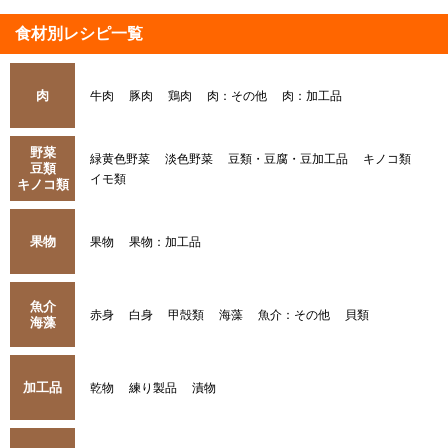
食材別レシピ一覧
肉
牛肉
豚肉
鶏肉
肉：その他
肉：加工品
野菜
緑黄色野菜
淡色野菜
豆類・豆腐・豆加工品
キノコ類
豆類
イモ類
キノコ類
果物
果物
果物：加工品
魚介
赤身
白身
甲殻類
海藻
魚介：その他
貝類
海藻
加工品
乾物
練り製品
漬物