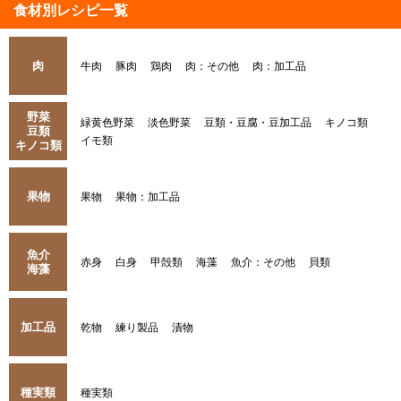
食材別レシピ一覧
肉
牛肉
豚肉
鶏肉
肉：その他
肉：加工品
野菜
緑黄色野菜
淡色野菜
豆類・豆腐・豆加工品
キノコ類
豆類
イモ類
キノコ類
果物
果物
果物：加工品
魚介
赤身
白身
甲殻類
海藻
魚介：その他
貝類
海藻
加工品
乾物
練り製品
漬物
種実類
種実類