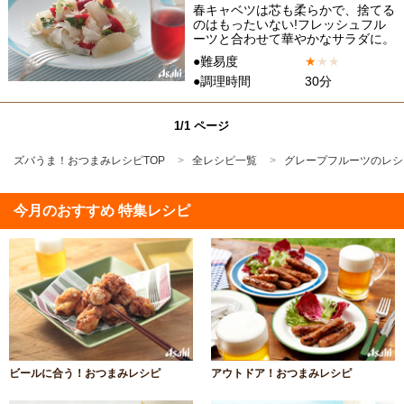
春キャベツは芯も柔らかで、捨てる
のはもったいない!フレッシュフル
ーツと合わせて華やかなサラダに。
●難易度
★
★
★
●調理時間
30分
1/1 ページ
ズバうま！おつまみレシピTOP
全レシピ一覧
グレープフルーツのレシ
今月のおすすめ 特集レシピ
ビールに合う！おつまみレシピ
アウトドア！おつまみレシピ