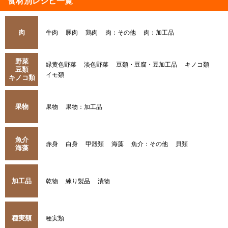
食材別レシピ一覧
肉
牛肉
豚肉
鶏肉
肉：その他
肉：加工品
野菜
緑黄色野菜
淡色野菜
豆類・豆腐・豆加工品
キノコ類
豆類
イモ類
キノコ類
果物
果物
果物：加工品
魚介
赤身
白身
甲殻類
海藻
魚介：その他
貝類
海藻
加工品
乾物
練り製品
漬物
種実類
種実類