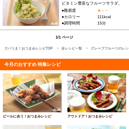
ビタミン豊富なフルーツサラダ。
●難易度
★
★
★
●カロリー
111kcal
●調理時間
15分
1/1 ページ
ズバうま！おつまみレシピTOP
全レシピ一覧
グレープフルーツのレシ
今月のおすすめ 特集レシピ
ビールに合う！おつまみレシピ
アウトドア！おつまみレシピ