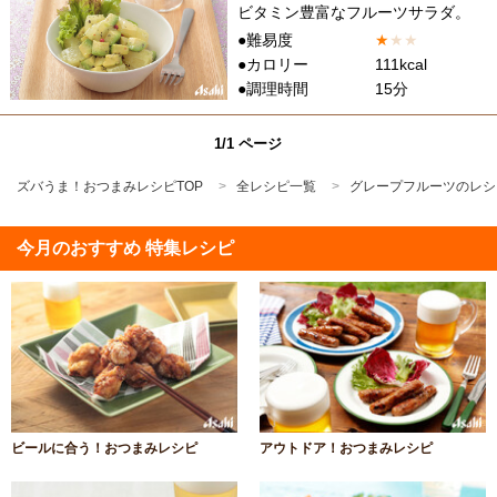
ビタミン豊富なフルーツサラダ。
●難易度
★
★
★
●カロリー
111kcal
●調理時間
15分
1/1 ページ
ズバうま！おつまみレシピTOP
全レシピ一覧
グレープフルーツのレシ
今月のおすすめ 特集レシピ
ビールに合う！おつまみレシピ
アウトドア！おつまみレシピ