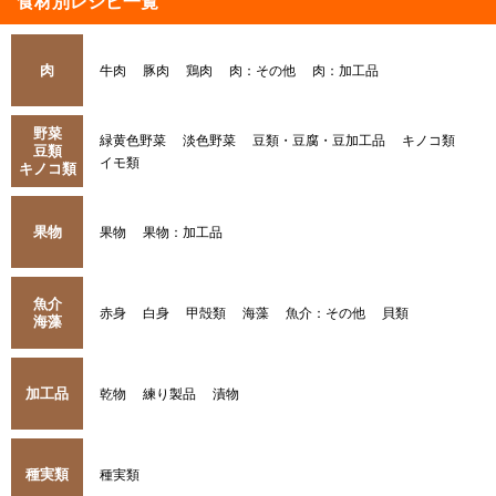
食材別レシピ一覧
肉
牛肉
豚肉
鶏肉
肉：その他
肉：加工品
野菜
緑黄色野菜
淡色野菜
豆類・豆腐・豆加工品
キノコ類
豆類
イモ類
キノコ類
果物
果物
果物：加工品
魚介
赤身
白身
甲殻類
海藻
魚介：その他
貝類
海藻
加工品
乾物
練り製品
漬物
種実類
種実類