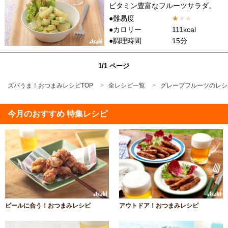
ビタミン豊富なフルーツサラダ。
●難易度
★
★
★
●カロリー
111kcal
●調理時間
15分
1/1 ページ
ズバうま！おつまみレシピTOP
全レシピ一覧
グレープフルーツのレシ
今月のおすすめ 特集レシピ
ビールに合う！おつまみレシピ
アウトドア！おつまみレシピ