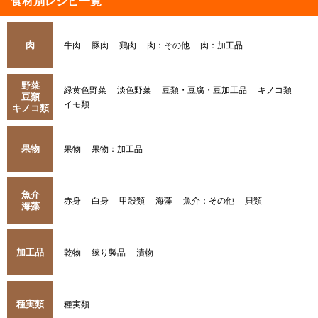
食材別レシピ一覧
肉
牛肉
豚肉
鶏肉
肉：その他
肉：加工品
野菜
緑黄色野菜
淡色野菜
豆類・豆腐・豆加工品
キノコ類
豆類
イモ類
キノコ類
果物
果物
果物：加工品
魚介
赤身
白身
甲殻類
海藻
魚介：その他
貝類
海藻
加工品
乾物
練り製品
漬物
種実類
種実類