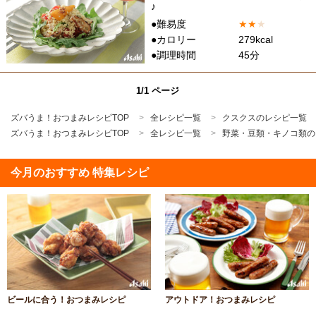
♪
●難易度
★
★
★
●カロリー
279kcal
●調理時間
45分
1/1 ページ
ズバうま！おつまみレシピTOP
全レシピ一覧
クスクスのレシピ一覧
ズバうま！おつまみレシピTOP
全レシピ一覧
野菜・豆類・キノコ類の
今月のおすすめ 特集レシピ
ビールに合う！おつまみレシピ
アウトドア！おつまみレシピ