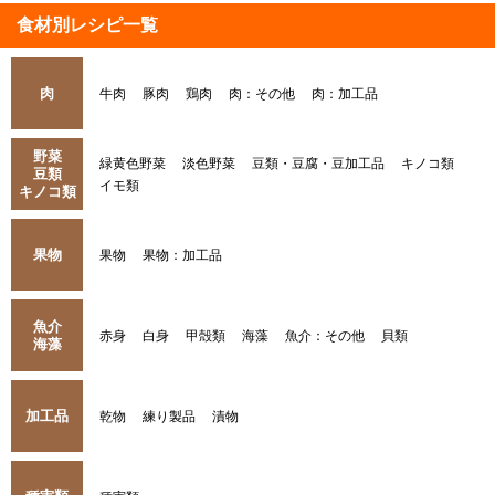
食材別レシピ一覧
肉
牛肉
豚肉
鶏肉
肉：その他
肉：加工品
野菜
緑黄色野菜
淡色野菜
豆類・豆腐・豆加工品
キノコ類
豆類
イモ類
キノコ類
果物
果物
果物：加工品
魚介
赤身
白身
甲殻類
海藻
魚介：その他
貝類
海藻
加工品
乾物
練り製品
漬物