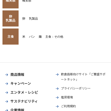
種実類
種実類
卵
卵
乳製品
乳製品
主食
米
パン
麺
主食：その他
商品情報
飲食店様向けサイト「ご繁盛サポ
ートネット」
キャンペーン
プライバシーポリシー
エンタメ・レシピ
推奨環境
サステナビリティ
ご利用規約
企業情報