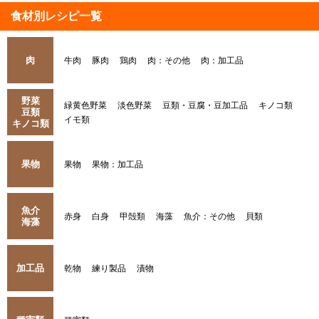
食材別レシピ一覧
肉
牛肉
豚肉
鶏肉
肉：その他
肉：加工品
野菜
緑黄色野菜
淡色野菜
豆類・豆腐・豆加工品
キノコ類
豆類
イモ類
キノコ類
果物
果物
果物：加工品
魚介
赤身
白身
甲殻類
海藻
魚介：その他
貝類
海藻
加工品
乾物
練り製品
漬物