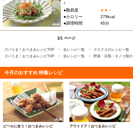
♪
●難易度
★
★
★
●カロリー
279kcal
●調理時間
45分
1/1 ページ
ズバうま！おつまみレシピTOP
全レシピ一覧
クスクスのレシピ一覧
ズバうま！おつまみレシピTOP
全レシピ一覧
野菜・豆類・キノコ類の
今月のおすすめ 特集レシピ
ビールに合う！おつまみレシピ
アウトドア！おつまみレシピ