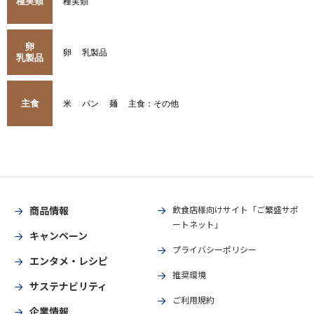
種実類
種実類
卵
卵
乳製品
乳製品
主食
米
パン
麺
主食：その他
商品情報
飲食店様向けサイト「ご繁盛サポ
ートネット」
キャンペーン
プライバシーポリシー
エンタメ・レシピ
推奨環境
サステナビリティ
ご利用規約
企業情報