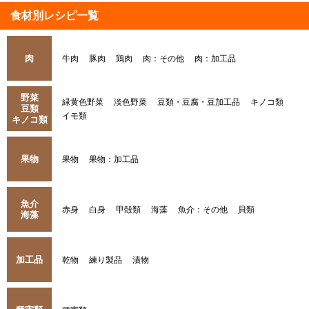
食材別レシピ一覧
肉
牛肉
豚肉
鶏肉
肉：その他
肉：加工品
野菜
緑黄色野菜
淡色野菜
豆類・豆腐・豆加工品
キノコ類
豆類
イモ類
キノコ類
果物
果物
果物：加工品
魚介
赤身
白身
甲殻類
海藻
魚介：その他
貝類
海藻
加工品
乾物
練り製品
漬物