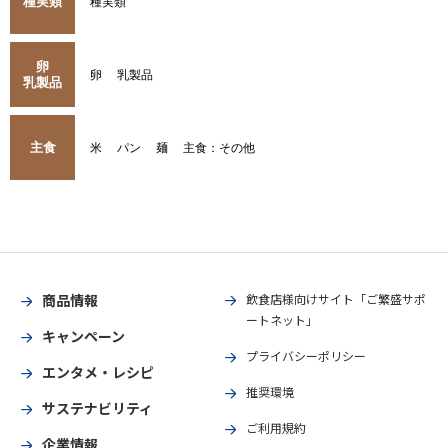
種実類
種実類
卵
卵
乳製品
乳製品
主食
米
パン
麺
主食：その他
商品情報
飲食店様向けサイト「ご繁盛サポ
ートネット」
キャンペーン
プライバシーポリシー
エンタメ・レシピ
推奨環境
サステナビリティ
ご利用規約
企業情報