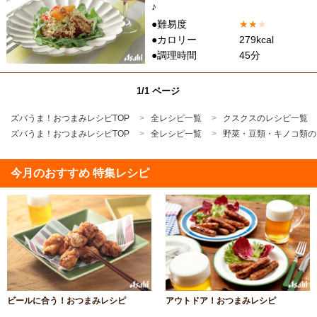
♪
●難易度
★
★
★
●カロリー
279kcal
●調理時間
45分
1/1 ページ
ズバうま！おつまみレシピTOP
全レシピ一覧
クスクスのレシピ一覧
ズバうま！おつまみレシピTOP
全レシピ一覧
野菜・豆類・キノコ類の
今月のおすすめ 特集レシピ
ビールに合う！おつまみレシピ
アウトドア！おつまみレシピ