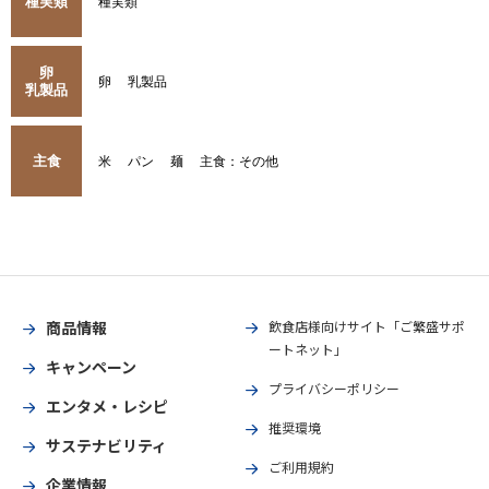
種実類
種実類
卵
卵
乳製品
乳製品
主食
米
パン
麺
主食：その他
商品情報
飲食店様向けサイト「ご繁盛サポ
ートネット」
キャンペーン
プライバシーポリシー
エンタメ・レシピ
推奨環境
サステナビリティ
ご利用規約
企業情報