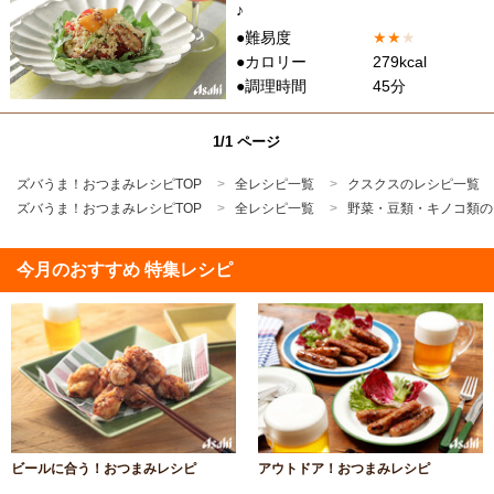
♪
●難易度
★
★
★
●カロリー
279kcal
●調理時間
45分
1/1 ページ
ズバうま！おつまみレシピTOP
全レシピ一覧
クスクスのレシピ一覧
ズバうま！おつまみレシピTOP
全レシピ一覧
野菜・豆類・キノコ類の
今月のおすすめ 特集レシピ
ビールに合う！おつまみレシピ
アウトドア！おつまみレシピ