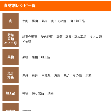
食材別レシピ一覧
肉
牛肉
豚肉
鶏肉
肉：その他
肉：加工品
野菜
緑黄色野菜
淡色野菜
豆類・豆腐・豆加工品
キノコ類
豆類
イモ類
キノコ類
果物
果物
果物：加工品
魚介
赤身
白身
甲殻類
海藻
魚介：その他
貝類
海藻
加工品
乾物
練り製品
漬物