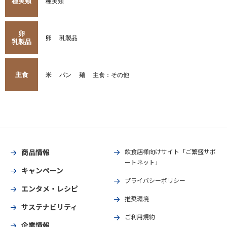
種実類
種実類
卵
卵
乳製品
乳製品
主食
米
パン
麺
主食：その他
商品情報
飲食店様向けサイト「ご繁盛サポ
ートネット」
キャンペーン
プライバシーポリシー
エンタメ・レシピ
推奨環境
サステナビリティ
ご利用規約
企業情報