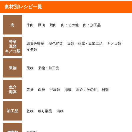
食材別レシピ一覧
肉
牛肉
豚肉
鶏肉
肉：その他
肉：加工品
野菜
緑黄色野菜
淡色野菜
豆類・豆腐・豆加工品
キノコ類
豆類
イモ類
キノコ類
果物
果物
果物：加工品
魚介
赤身
白身
甲殻類
海藻
魚介：その他
貝類
海藻
加工品
乾物
練り製品
漬物