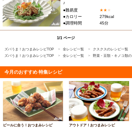
♪
●難易度
★
★
★
●カロリー
279kcal
●調理時間
45分
1/1 ページ
ズバうま！おつまみレシピTOP
全レシピ一覧
クスクスのレシピ一覧
ズバうま！おつまみレシピTOP
全レシピ一覧
野菜・豆類・キノコ類の
今月のおすすめ 特集レシピ
ビールに合う！おつまみレシピ
アウトドア！おつまみレシピ