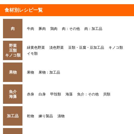
食材別レシピ一覧
肉
牛肉
豚肉
鶏肉
肉：その他
肉：加工品
野菜
緑黄色野菜
淡色野菜
豆類・豆腐・豆加工品
キノコ類
豆類
イモ類
キノコ類
果物
果物
果物：加工品
魚介
赤身
白身
甲殻類
海藻
魚介：その他
貝類
海藻
加工品
乾物
練り製品
漬物