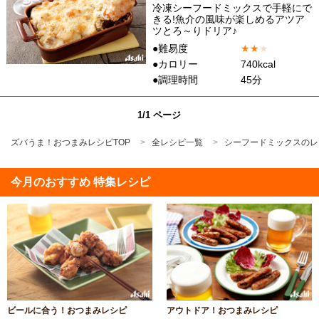
冷凍シーフードミックスで手軽にで
きる!魚介の風味が楽しめるアツア
ツとろ～りドリア♪
●難易度
★
★
★
●カロリー
740kcal
●調理時間
45分
1/1 ページ
ズバうま！おつまみレシピTOP
全レシピ一覧
シーフードミックスのレ
今月のおすすめ 特集レシピ
ビールに合う！おつまみレシピ
アウトドア！おつまみレシピ