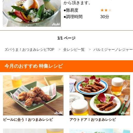
から頂きます。
●難易度
★
★
★
●調理時間
30分
1/1 ページ
ズバうま！おつまみレシピTOP
全レシピ一覧
パルミジャーノレジャー
今月のおすすめ 特集レシピ
ビールに合う！おつまみレシピ
アウトドア！おつまみレシピ