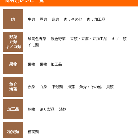
食材別レシピ一覧
肉
牛肉
豚肉
鶏肉
肉：その他
肉：加工品
野菜
緑黄色野菜
淡色野菜
豆類・豆腐・豆加工品
キノコ類
豆類
イモ類
キノコ類
果物
果物
果物：加工品
魚介
赤身
白身
甲殻類
海藻
魚介：その他
貝類
海藻
加工品
乾物
練り製品
漬物
種実類
種実類