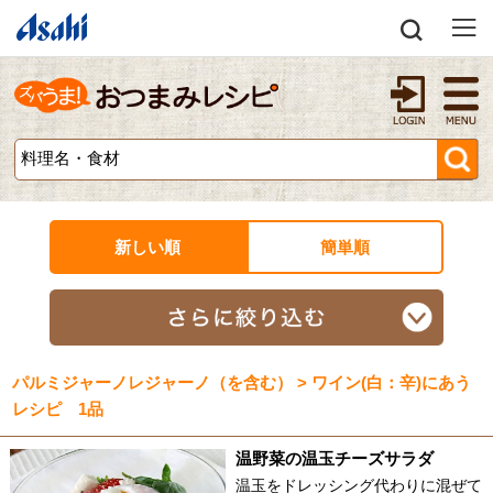
新しい順
簡単順
パルミジャーノレジャーノ（を含む） > ワイン(白：辛)にあう
レシピ 1品
温野菜の温玉チーズサラダ
温玉をドレッシング代わりに混ぜて