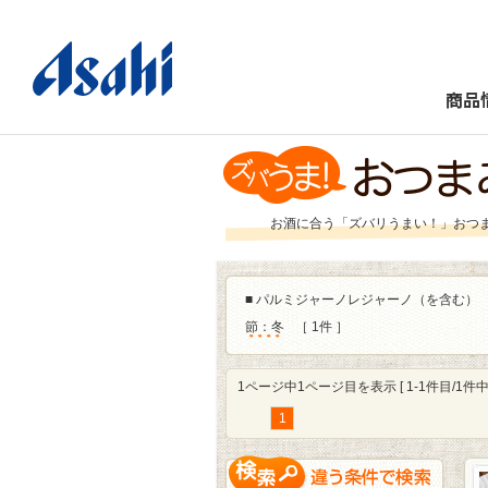
商品
お酒に合う「ズバリうまい！」おつ
■
パルミジャーノレジャーノ（を含む）
節：冬
［ 1件 ］
1ページ中1ページ目を表示 [ 1-1件目/1件中 
1