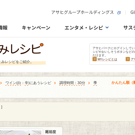
アサヒグループホールディングス
Gl
情報
キャンペーン
エンタメ・レシピ
サス
アサヒパークにログインしてい
シピやおいしそうボタンなどの
だけます。
MYレシピとは
ア
まみレシピをご紹介。
かんたん順（
ワイン
(
白
：
辛
)にあうレシピ
調理時間：30分
季
]