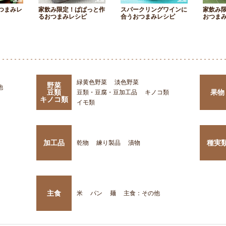
つまみレ
家飲み限定！ぱぱっと作
スパークリングワインに
家飲み
るおつまみレシピ
合うおつまみレシピ
おつま
緑黄色野菜
淡色野菜
野菜
他
豆類
果物
豆類・豆腐・豆加工品
キノコ類
キノコ類
イモ類
加工品
種実
乾物
練り製品
漬物
主食
米
パン
麺
主食：その他