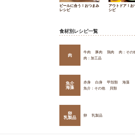
ビールに合う！おつまみ
アウトドア！お
レシピ
シピ
食材別レシピ一覧
牛肉
豚肉
鶏肉
肉：その
肉
肉：加工品
赤身
白身
甲殻類
海藻
魚介
海藻
魚介：その他
貝類
卵
卵
乳製品
乳製品