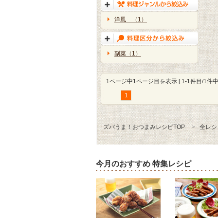
洋風 （1）
副菜（1）
1ページ中1ページ目を表示 [ 1-1件目/1件中 
1
ズバうま！おつまみレシピTOP
全レシ
今月のおすすめ 特集レシピ