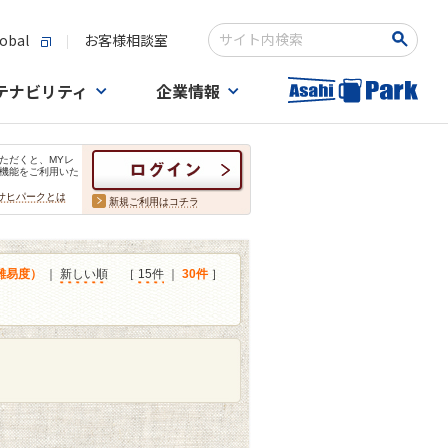
obal
お客様相談室
検索キーワード入力
テナビリティ
企業情報
ただくと、MYレ
機能をご利用いた
サヒパークとは
新規ご利用はコチラ
難易度）
｜
新しい順
［
15件
｜
30件
］