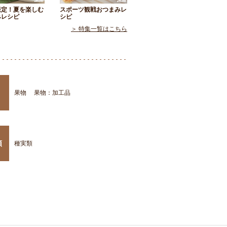
限定！夏を楽しむ
スポーツ観戦おつまみレ
みレシピ
シピ
＞ 特集一覧はこちら
果物
果物：加工品
類
種実類