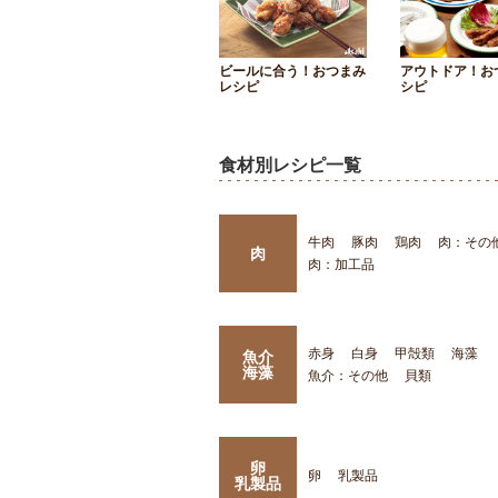
ビールに合う！おつまみ
アウトドア！お
レシピ
シピ
食材別レシピ一覧
牛肉
豚肉
鶏肉
肉：その
肉
肉：加工品
赤身
白身
甲殻類
海藻
魚介
海藻
魚介：その他
貝類
卵
卵
乳製品
乳製品