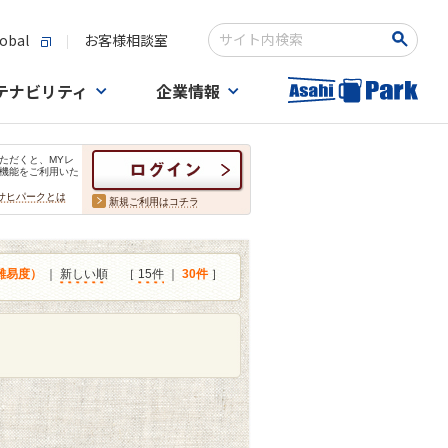
obal
お客様相談室
検索キーワード入力
テナビリティ
企業情報
ただくと、MYレ
機能をご利用いた
サヒパークとは
新規ご利用はコチラ
難易度）
｜
新しい順
［
15件
｜
30件
］