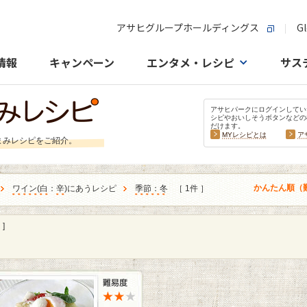
アサヒグループホールディングス
Gl
情報
キャンペーン
エンタメ・レシピ
サス
アサヒパークにログインしてい
シピやおいしそうボタンなどの
だけます。
MYレシピとは
ア
まみレシピをご紹介。
かんたん順（
ワイン
(
白
：
辛
)にあうレシピ
季節：冬
［ 1件 ］
]