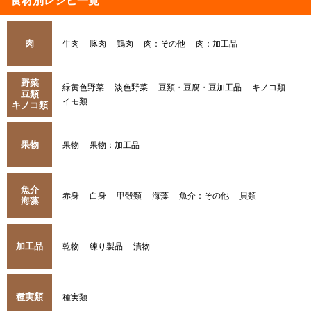
食材別レシピ一覧
肉
牛肉
豚肉
鶏肉
肉：その他
肉：加工品
野菜
緑黄色野菜
淡色野菜
豆類・豆腐・豆加工品
キノコ類
豆類
イモ類
キノコ類
果物
果物
果物：加工品
魚介
赤身
白身
甲殻類
海藻
魚介：その他
貝類
海藻
加工品
乾物
練り製品
漬物
種実類
種実類