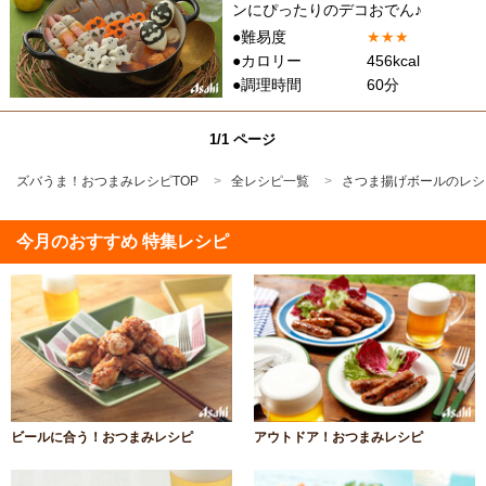
ンにぴったりのデコおでん♪
●難易度
★
★
★
●カロリー
456kcal
●調理時間
60分
1/1 ページ
ズバうま！おつまみレシピTOP
全レシピ一覧
さつま揚げボールのレシ
今月のおすすめ 特集レシピ
ビールに合う！おつまみレシピ
アウトドア！おつまみレシピ