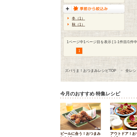
冬（1）
秋（1）
1ページ中1ページ目を表示 [ 1-1件目/1件中 
1
ズバうま！おつまみレシピTOP
全レシ
今月のおすすめ 特集レシピ
ビールに合う！おつまみ
アウトドア！お