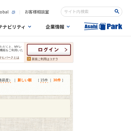
obal
お客様相談室
検索キーワード入力
テナビリティ
企業情報
ただくと、MYレ
機能をご利用いた
サヒパークとは
新規ご利用はコチラ
難易度）
｜
新しい順
［
15件
｜
30件
］