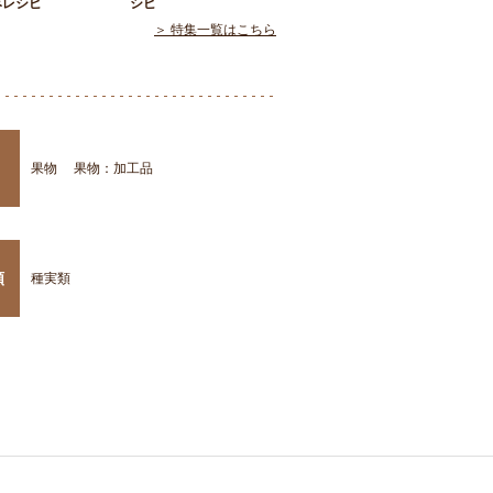
みレシピ
シピ
＞ 特集一覧はこちら
果物
果物：加工品
類
種実類