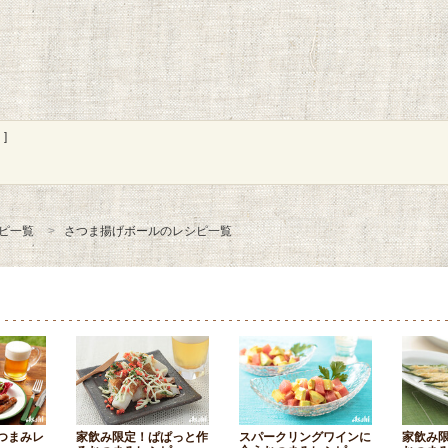
]
ピ一覧
さつま揚げボールのレシピ一覧
つまみレ
家飲み限定！ぱぱっと作
スパークリングワインに
家飲み