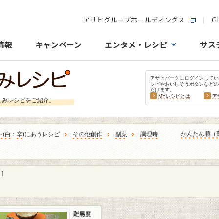
アサヒグループホールディングス
Gl
情報
キャンペーン
エンタメ・レシピ
サス
アサヒパークにログインしてい
シピやおいしそうボタンなどの
だけます。
MYレシピとは
ア
まみレシピをご紹介。
かんたん順（
ン
(
白
：
辛
)にあうレシピ
その他創作
副菜
調理時
]