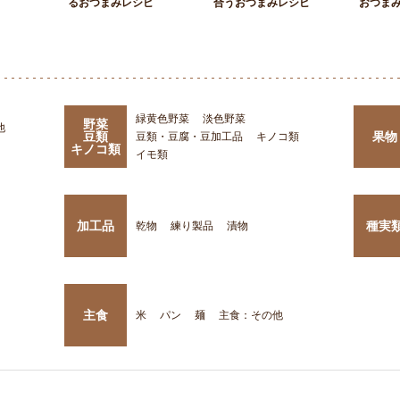
るおつまみレシピ
合うおつまみレシピ
おつま
緑黄色野菜
淡色野菜
野菜
他
豆類
果物
豆類・豆腐・豆加工品
キノコ類
キノコ類
イモ類
加工品
種実
乾物
練り製品
漬物
主食
米
パン
麺
主食：その他