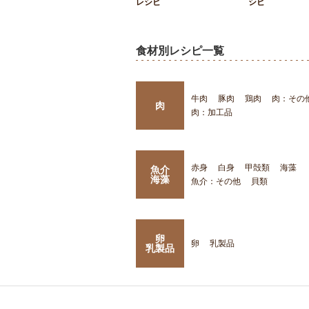
レシピ
シピ
食材別レシピ一覧
牛肉
豚肉
鶏肉
肉：その
肉
肉：加工品
赤身
白身
甲殻類
海藻
魚介
海藻
魚介：その他
貝類
卵
卵
乳製品
乳製品