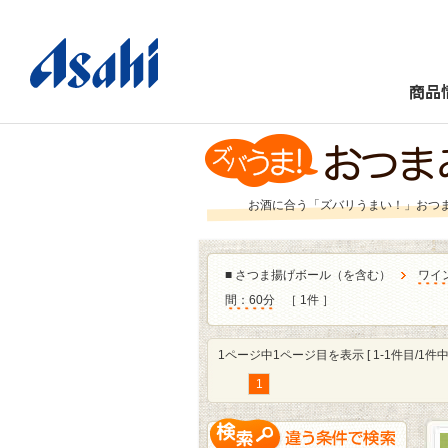
商品
お酒に合う「ズバリうまい！」おつ
■
さつま揚げボール（を含む）
ワイ
間：60分
［ 1件 ］
1ページ中1ページ目を表示 [ 1-1件目/1件中 
1