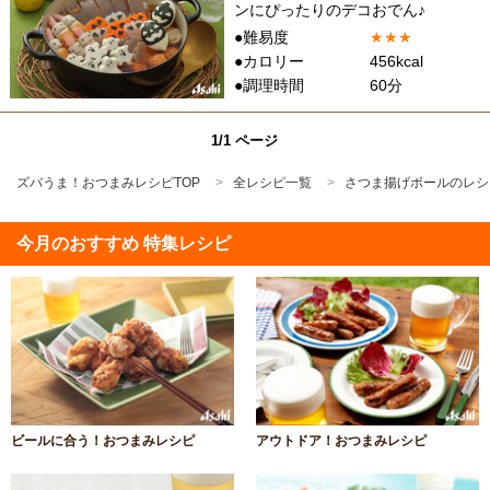
ンにぴったりのデコおでん♪
●難易度
★
★
★
●カロリー
456kcal
●調理時間
60分
1/1 ページ
ズバうま！おつまみレシピTOP
全レシピ一覧
さつま揚げボールのレシ
今月のおすすめ 特集レシピ
ビールに合う！おつまみレシピ
アウトドア！おつまみレシピ