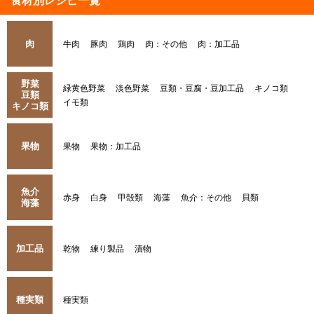
食材別レシピ一覧
肉
牛肉
豚肉
鶏肉
肉：その他
肉：加工品
野菜
緑黄色野菜
淡色野菜
豆類・豆腐・豆加工品
キノコ類
豆類
イモ類
キノコ類
果物
果物
果物：加工品
魚介
赤身
白身
甲殻類
海藻
魚介：その他
貝類
海藻
加工品
乾物
練り製品
漬物
種実類
種実類