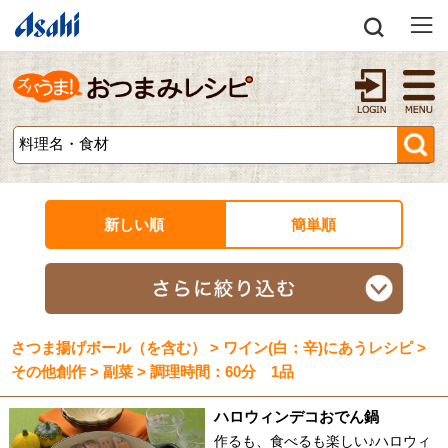
新しい順
簡単順
さつま揚げボール（を含む） > ワイン(白：辛)にあうレシピ >
その他創作 > 副菜 > 調理時間：60分 1品
ハロウィンデコおでん鍋
作るも、食べるも楽しい♪ハロウィ