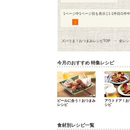
1ページ中1ページ目を表示 [ 1-1件目/1件中 
1
ズバうま！おつまみレシピTOP
全レシ
今月のおすすめ 特集レシピ
ビールに合う！おつまみ
アウトドア！お
レシピ
シピ
食材別レシピ一覧