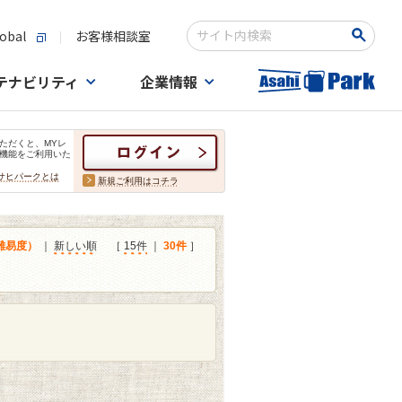
obal
お客様相談室
検索キーワード入力
テナビリティ
企業情報
ただくと、MYレ
機能をご利用いた
サヒパークとは
新規ご利用はコチラ
難易度）
｜
新しい順
［
15件
｜
30件
］