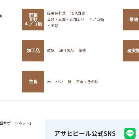
緑黄色野菜
淡色野菜
野菜
他
豆類
果物
豆類・豆腐・豆加工品
キノコ類
キノコ類
イモ類
加工品
種実
乾物
練り製品
漬物
主食
米
パン
麺
主食：その他
盛サポートネット」
アサヒビール公式SNS