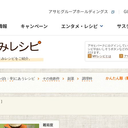
アサヒグループホールディングス
Gl
情報
キャンペーン
エンタメ・レシピ
サス
アサヒパークにログインしてい
シピやおいしそうボタンなどの
だけます。
MYレシピとは
ア
まみレシピをご紹介。
かんたん順（
ン
(
白
：
辛
)にあうレシピ
その他創作
副菜
調理時
]