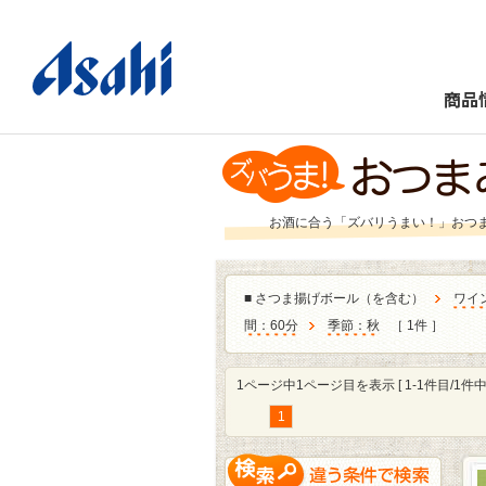
商品
お酒に合う「ズバリうまい！」おつ
■
さつま揚げボール（を含む）
ワイ
間：60分
季節：秋
［ 1件 ］
1ページ中1ページ目を表示 [ 1-1件目/1件中 
1