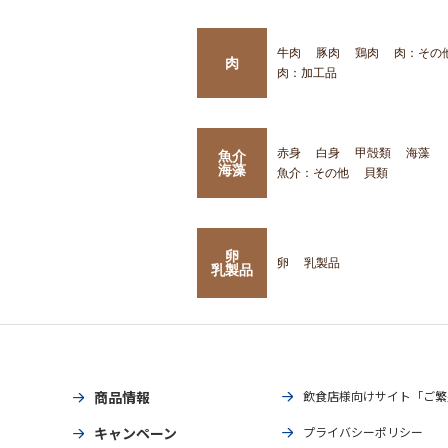
牛肉
豚肉
鶏肉
肉：その
肉
肉：加工品
赤身
白身
甲殻類
海藻
魚介
海藻
魚介：その他
貝類
卵
卵
乳製品
乳製品
商品情報
飲食店様向けサイト「ご繁
キャンペーン
プライバシーポリシー