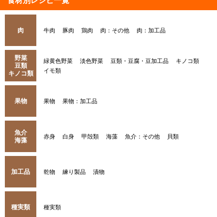
食材別レシピ一覧
肉
牛肉
豚肉
鶏肉
肉：その他
肉：加工品
野菜
緑黄色野菜
淡色野菜
豆類・豆腐・豆加工品
キノコ類
豆類
イモ類
キノコ類
果物
果物
果物：加工品
魚介
赤身
白身
甲殻類
海藻
魚介：その他
貝類
海藻
加工品
乾物
練り製品
漬物
種実類
種実類