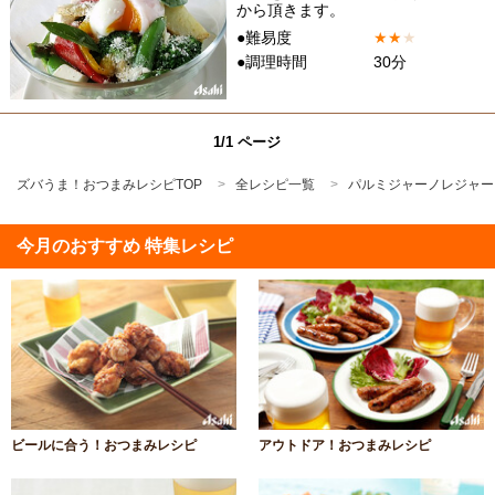
から頂きます。
●難易度
★
★
★
●調理時間
30分
1/1 ページ
ズバうま！おつまみレシピTOP
全レシピ一覧
パルミジャーノレジャー
今月のおすすめ 特集レシピ
ビールに合う！おつまみレシピ
アウトドア！おつまみレシピ