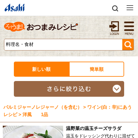
新しい順
簡単順
パルミジャーノレジャーノ（を含む） > ワイン(白：辛)にあう
レシピ > 洋風 1品
温野菜の温玉チーズサラダ
温玉をドレッシング代わりに混ぜて