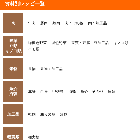
食材別レシピ一覧
肉
牛肉
豚肉
鶏肉
肉：その他
肉：加工品
野菜
緑黄色野菜
淡色野菜
豆類・豆腐・豆加工品
キノコ類
豆類
イモ類
キノコ類
果物
果物
果物：加工品
魚介
赤身
白身
甲殻類
海藻
魚介：その他
貝類
海藻
加工品
乾物
練り製品
漬物
種実類
種実類