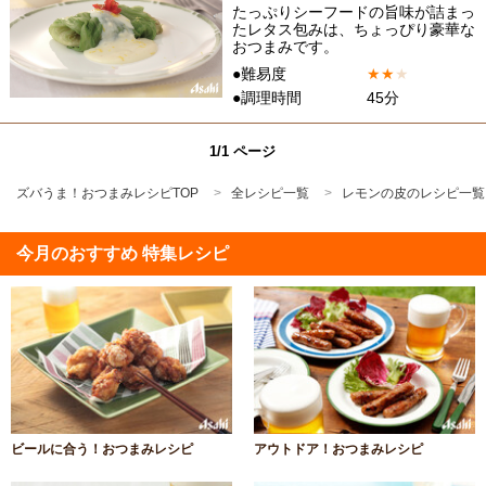
たっぷりシーフードの旨味が詰まっ
たレタス包みは、ちょっぴり豪華な
おつまみです。
●難易度
★
★
★
●調理時間
45分
1/1 ページ
ズバうま！おつまみレシピTOP
全レシピ一覧
レモンの皮のレシピ一覧
今月のおすすめ 特集レシピ
ビールに合う！おつまみレシピ
アウトドア！おつまみレシピ