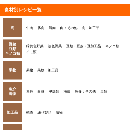
食材別レシピ一覧
肉
牛肉
豚肉
鶏肉
肉：その他
肉：加工品
野菜
緑黄色野菜
淡色野菜
豆類・豆腐・豆加工品
キノコ類
豆類
イモ類
キノコ類
果物
果物
果物：加工品
魚介
赤身
白身
甲殻類
海藻
魚介：その他
貝類
海藻
加工品
乾物
練り製品
漬物