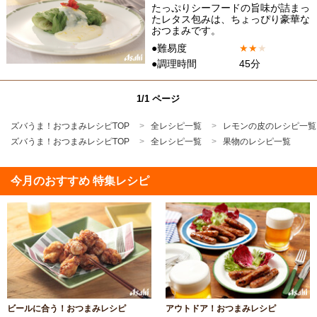
たっぷりシーフードの旨味が詰まっ
たレタス包みは、ちょっぴり豪華な
おつまみです。
●難易度
★
★
★
●調理時間
45分
1/1 ページ
ズバうま！おつまみレシピTOP
全レシピ一覧
レモンの皮のレシピ一覧
ズバうま！おつまみレシピTOP
全レシピ一覧
果物のレシピ一覧
今月のおすすめ 特集レシピ
ビールに合う！おつまみレシピ
アウトドア！おつまみレシピ