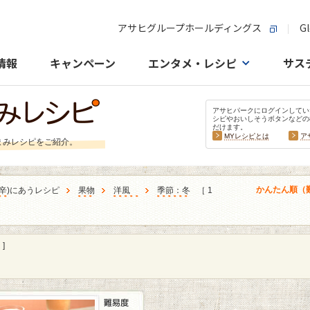
アサヒグループホールディングス
Gl
情報
キャンペーン
エンタメ・レシピ
サス
アサヒパークにログインしてい
シピやおいしそうボタンなどの
だけます。
MYレシピとは
ア
まみレシピをご紹介。
かんたん順（
辛
)にあうレシピ
果物
洋風
季節：冬
［ 1
]