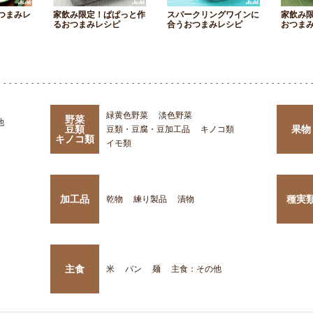
つまみレ
家飲み限定！ぱぱっと作
スパークリングワインに
家飲み
るおつまみレシピ
合うおつまみレシピ
おつま
緑黄色野菜
淡色野菜
野菜
他
豆類
果物
豆類・豆腐・豆加工品
キノコ類
キノコ類
イモ類
加工品
種実
乾物
練り製品
漬物
主食
米
パン
麺
主食：その他