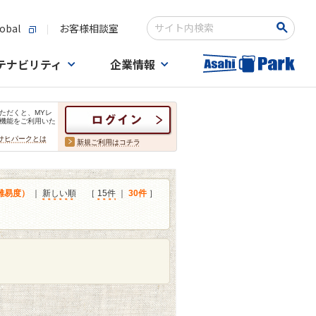
obal
お客様相談室
検索キーワード入力
テナビリティ
企業情報
ただくと、MYレ
機能をご利用いた
サヒパークとは
新規ご利用はコチラ
難易度）
｜
新しい順
［
15件
｜
30件
］