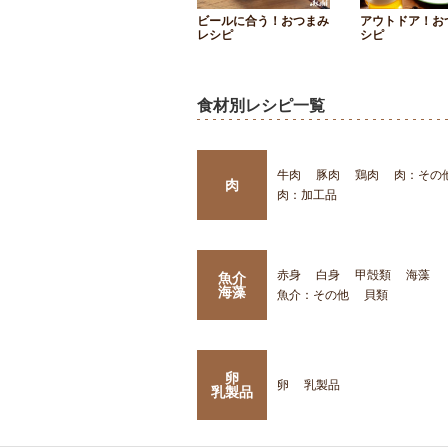
ビールに合う！おつまみ
アウトドア！お
レシピ
シピ
食材別レシピ一覧
牛肉
豚肉
鶏肉
肉：その
肉
肉：加工品
赤身
白身
甲殻類
海藻
魚介
海藻
魚介：その他
貝類
卵
卵
乳製品
乳製品