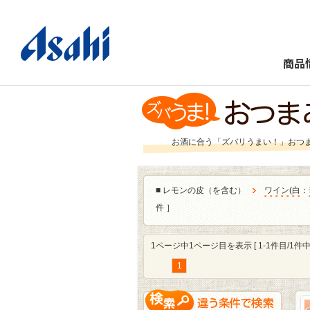
商品
お酒に合う「ズバリうまい！」おつ
■
レモンの皮（を含む）
ワイン
(
白
：
件 ］
1ページ中1ページ目を表示 [ 1-1件目/1件中 
1