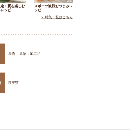
限定！夏を楽しむ
スポーツ観戦おつまみレ
みレシピ
シピ
＞ 特集一覧はこちら
果物
果物：加工品
類
種実類