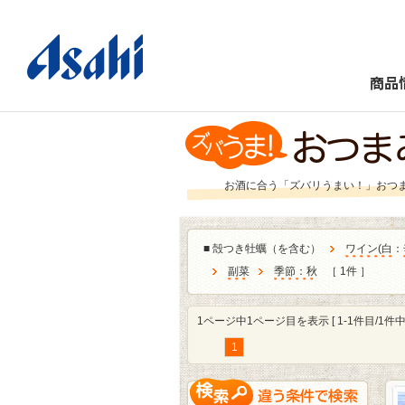
商品
お酒に合う「ズバリうまい！」おつ
■
殻つき牡蠣（を含む）
ワイン
(
白
：
副菜
季節：秋
［ 1件 ］
1ページ中1ページ目を表示 [ 1-1件目/1件中 
1