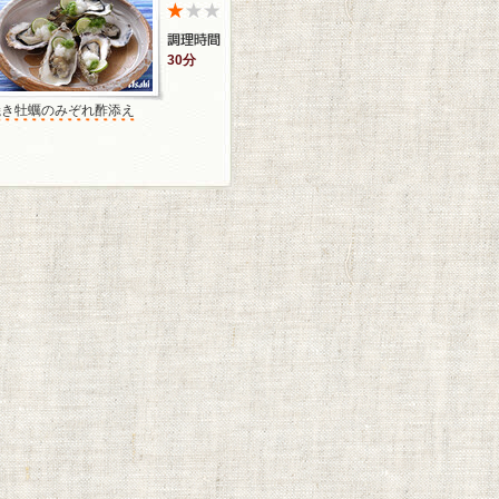
30分
焼き牡蠣のみぞれ酢添え