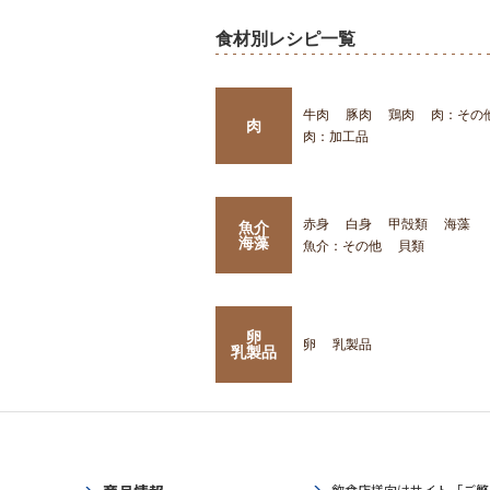
食材別レシピ一覧
牛肉
豚肉
鶏肉
肉：その
肉
肉：加工品
赤身
白身
甲殻類
海藻
魚介
海藻
魚介：その他
貝類
卵
卵
乳製品
乳製品
飲食店様向けサイト「ご繁