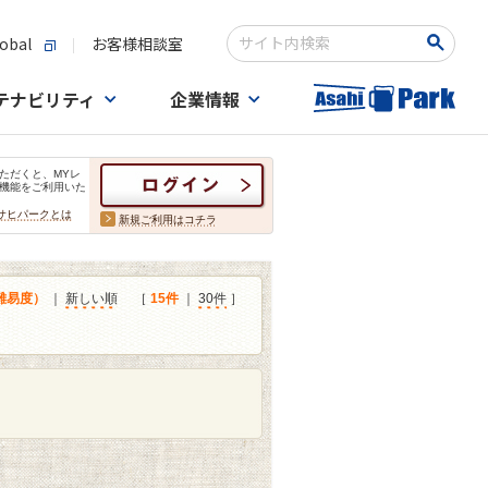
obal
お客様相談室
検索キーワード入力
テナビリティ
企業情報
ただくと、MYレ
機能をご利用いた
サヒパークとは
新規ご利用はコチラ
難易度）
｜
新しい順
［
15件
｜
30件
］