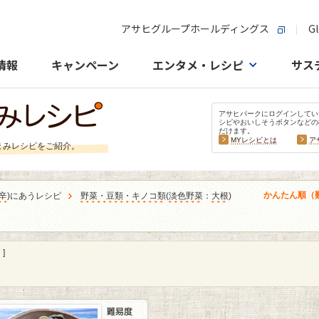
アサヒグループホールディングス
Gl
情報
キャンペーン
エンタメ・レシピ
サス
アサヒパークにログインしてい
シピやおいしそうボタンなどの
だけます。
MYレシピとは
ア
まみレシピをご紹介。
かんたん順（
辛
)にあうレシピ
野菜・豆類・キノコ類
(
淡色野菜
：
大根
)
]