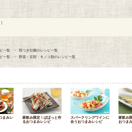
]
ピ一覧
殻つき牡蠣のレシピ一覧
ピ一覧
野菜・豆類・キノコ類のレシピ一覧
つまみレ
家飲み限定！ぱぱっと作
スパークリングワインに
家飲み
るおつまみレシピ
合うおつまみレシピ
おつま