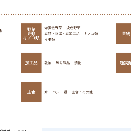
緑黄色野菜
淡色野菜
野菜
他
豆類
果物
豆類・豆腐・豆加工品
キノコ類
キノコ類
イモ類
加工品
種実
乾物
練り製品
漬物
主食
米
パン
麺
主食：その他
盛サポートネット」