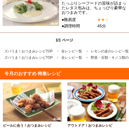
たっぷりシーフードの旨味が詰まっ
たレタス包みは、ちょっぴり豪華な
おつまみです。
●難易度
★
★
★
●調理時間
45分
1/1 ページ
ズバうま！おつまみレシピTOP
全レシピ一覧
レモンの皮のレシピ一覧
ズバうま！おつまみレシピTOP
全レシピ一覧
野菜・豆類・キノコ類の
今月のおすすめ 特集レシピ
ビールに合う！おつまみレシピ
アウトドア！おつまみレシピ