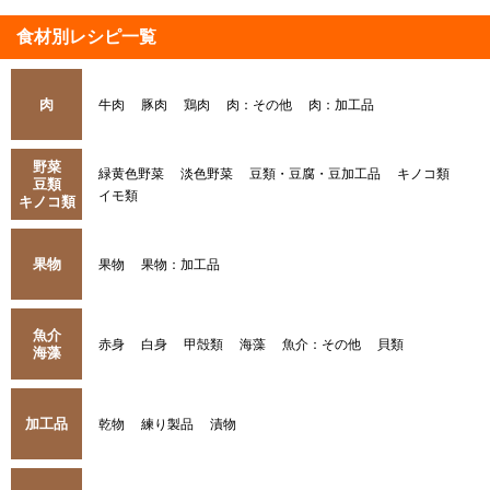
食材別レシピ一覧
肉
牛肉
豚肉
鶏肉
肉：その他
肉：加工品
野菜
緑黄色野菜
淡色野菜
豆類・豆腐・豆加工品
キノコ類
豆類
イモ類
キノコ類
果物
果物
果物：加工品
魚介
赤身
白身
甲殻類
海藻
魚介：その他
貝類
海藻
加工品
乾物
練り製品
漬物