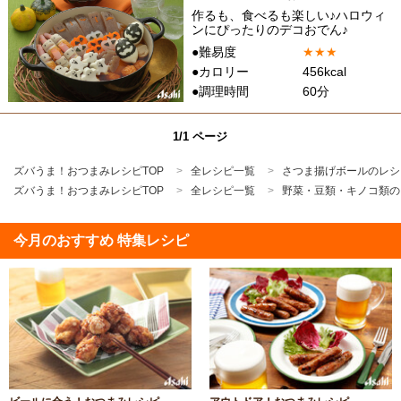
作るも、食べるも楽しい♪ハロウィ
ンにぴったりのデコおでん♪
●難易度
★
★
★
●カロリー
456kcal
●調理時間
60分
1/1 ページ
ズバうま！おつまみレシピTOP
全レシピ一覧
さつま揚げボールのレシ
ズバうま！おつまみレシピTOP
全レシピ一覧
野菜・豆類・キノコ類の
今月のおすすめ 特集レシピ