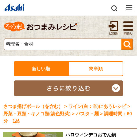
新しい順
簡単順
さつま揚げボール（を含む） > ワイン(白：辛)にあうレシピ >
野菜・豆類・キノコ類(淡色野菜) > パスタ・麺 > 調理時間：60
分 1品
ハロウィンデコおでん鍋