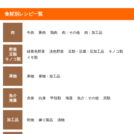
食材別レシピ一覧
肉
牛肉
豚肉
鶏肉
肉：その他
肉：加工品
野菜
緑黄色野菜
淡色野菜
豆類・豆腐・豆加工品
キノコ類
豆類
イモ類
キノコ類
果物
果物
果物：加工品
魚介
赤身
白身
甲殻類
海藻
魚介：その他
貝類
海藻
加工品
乾物
練り製品
漬物