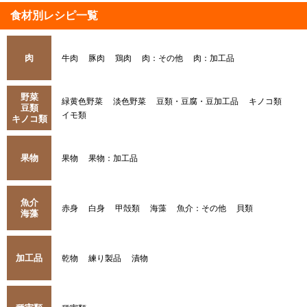
食材別レシピ一覧
肉
牛肉
豚肉
鶏肉
肉：その他
肉：加工品
野菜
緑黄色野菜
淡色野菜
豆類・豆腐・豆加工品
キノコ類
豆類
イモ類
キノコ類
果物
果物
果物：加工品
魚介
赤身
白身
甲殻類
海藻
魚介：その他
貝類
海藻
加工品
乾物
練り製品
漬物