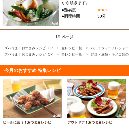
から頂きます。
●難易度
★
★
★
●調理時間
30分
1/1 ページ
ズバうま！おつまみレシピTOP
全レシピ一覧
パルミジャーノレジャー
ズバうま！おつまみレシピTOP
全レシピ一覧
野菜・豆類・キノコ類の
今月のおすすめ 特集レシピ
ビールに合う！おつまみレシピ
アウトドア！おつまみレシピ