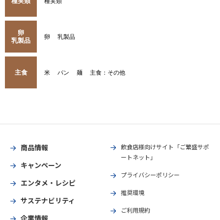
種実類
種実類
卵
卵
乳製品
乳製品
主食
米
パン
麺
主食：その他
商品情報
飲食店様向けサイト「ご繁盛サポ
ートネット」
キャンペーン
プライバシーポリシー
エンタメ・レシピ
推奨環境
サステナビリティ
ご利用規約
企業情報