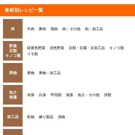
食材別レシピ一覧
肉
牛肉
豚肉
鶏肉
肉：その他
肉：加工品
野菜
緑黄色野菜
淡色野菜
豆類・豆腐・豆加工品
キノコ類
豆類
イモ類
キノコ類
果物
果物
果物：加工品
魚介
赤身
白身
甲殻類
海藻
魚介：その他
貝類
海藻
加工品
乾物
練り製品
漬物