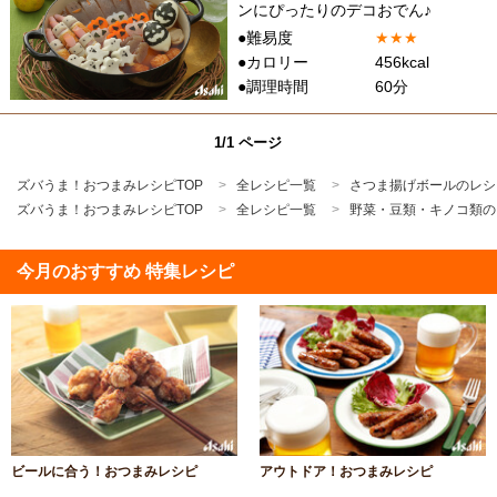
ンにぴったりのデコおでん♪
●難易度
★
★
★
●カロリー
456kcal
●調理時間
60分
1/1 ページ
ズバうま！おつまみレシピTOP
全レシピ一覧
さつま揚げボールのレシ
ズバうま！おつまみレシピTOP
全レシピ一覧
野菜・豆類・キノコ類の
今月のおすすめ 特集レシピ
ビールに合う！おつまみレシピ
アウトドア！おつまみレシピ