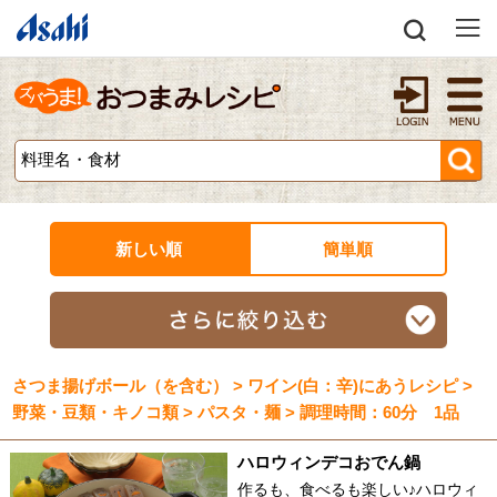
新しい順
簡単順
さつま揚げボール（を含む） > ワイン(白：辛)にあうレシピ >
野菜・豆類・キノコ類 > パスタ・麺 > 調理時間：60分 1品
ハロウィンデコおでん鍋
作るも、食べるも楽しい♪ハロウィ