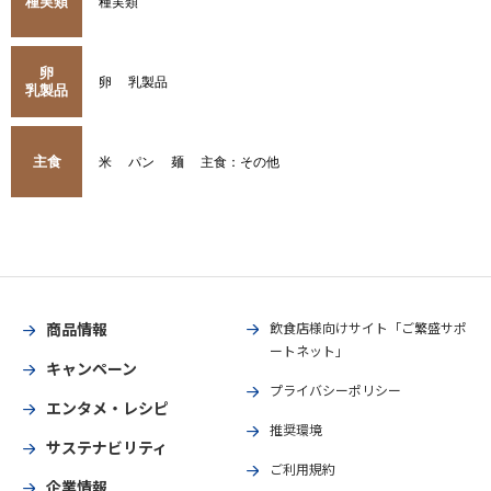
種実類
種実類
卵
卵
乳製品
乳製品
主食
米
パン
麺
主食：その他
商品情報
飲食店様向けサイト「ご繁盛サポ
ートネット」
キャンペーン
プライバシーポリシー
エンタメ・レシピ
推奨環境
サステナビリティ
ご利用規約
企業情報