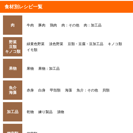
食材別レシピ一覧
肉
牛肉
豚肉
鶏肉
肉：その他
肉：加工品
野菜
緑黄色野菜
淡色野菜
豆類・豆腐・豆加工品
キノコ類
豆類
イモ類
キノコ類
果物
果物
果物：加工品
魚介
赤身
白身
甲殻類
海藻
魚介：その他
貝類
海藻
加工品
乾物
練り製品
漬物