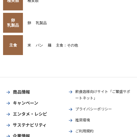
種実類
種実類
卵
卵
乳製品
乳製品
主食
米
パン
麺
主食：その他
商品情報
飲食店様向けサイト「ご繁盛サポ
ートネット」
キャンペーン
プライバシーポリシー
エンタメ・レシピ
推奨環境
サステナビリティ
ご利用規約
企業情報