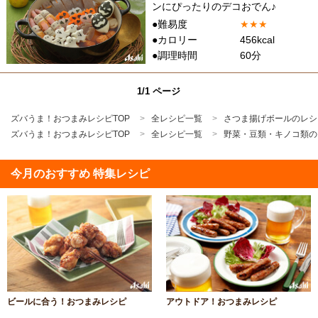
ンにぴったりのデコおでん♪
●難易度
★
★
★
●カロリー
456kcal
●調理時間
60分
1/1 ページ
ズバうま！おつまみレシピTOP
全レシピ一覧
さつま揚げボールのレシ
ズバうま！おつまみレシピTOP
全レシピ一覧
野菜・豆類・キノコ類の
今月のおすすめ 特集レシピ
ビールに合う！おつまみレシピ
アウトドア！おつまみレシピ