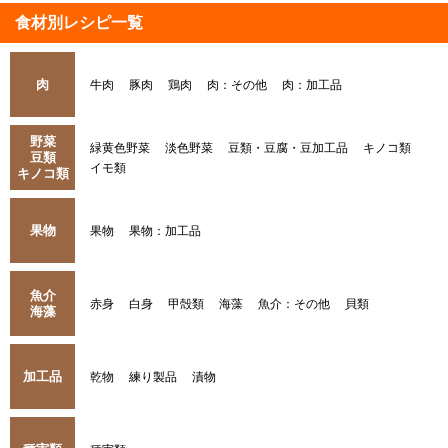
食材別レシピ一覧
肉
牛肉
豚肉
鶏肉
肉：その他
肉：加工品
野菜
緑黄色野菜
淡色野菜
豆類・豆腐・豆加工品
キノコ類
豆類
イモ類
キノコ類
果物
果物
果物：加工品
魚介
赤身
白身
甲殻類
海藻
魚介：その他
貝類
海藻
加工品
乾物
練り製品
漬物