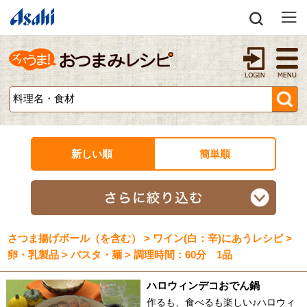
新しい順
簡単順
さつま揚げボール（を含む） > ワイン(白：辛)にあうレシピ >
卵・乳製品 > パスタ・麺 > 調理時間：60分 1品
ハロウィンデコおでん鍋
作るも、食べるも楽しい♪ハロウィ