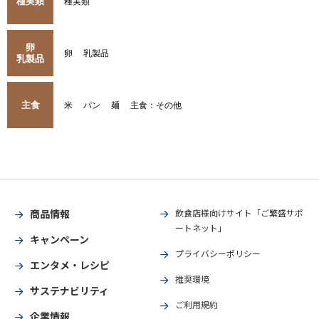
種実類
種実類
卵
卵
乳製品
乳製品
主食
米
パン
麺
主食：その他
商品情報
飲食店様向けサイト「ご繁盛サポ
ートネット」
キャンペーン
プライバシーポリシー
エンタメ・レシピ
推奨環境
サステナビリティ
ご利用規約
企業情報