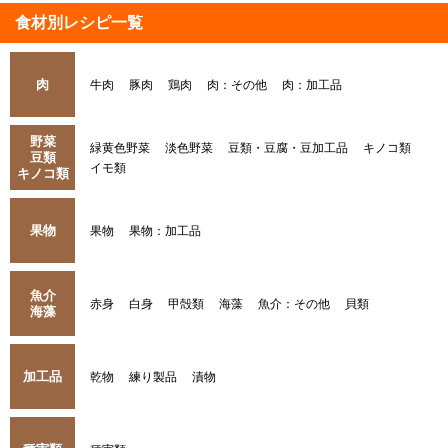
食材別レシピ一覧
肉
牛肉
豚肉
鶏肉
肉：その他
肉：加工品
野菜
緑黄色野菜
淡色野菜
豆類・豆腐・豆加工品
キノコ類
豆類
イモ類
キノコ類
果物
果物
果物：加工品
魚介
赤身
白身
甲殻類
海藻
魚介：その他
貝類
海藻
加工品
乾物
練り製品
漬物