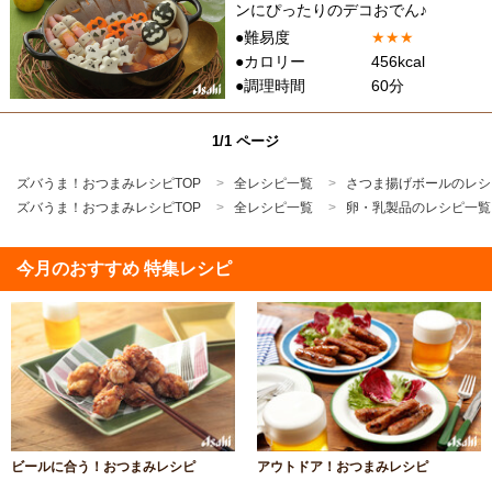
ンにぴったりのデコおでん♪
●難易度
★
★
★
●カロリー
456kcal
●調理時間
60分
1/1 ページ
ズバうま！おつまみレシピTOP
全レシピ一覧
さつま揚げボールのレシ
ズバうま！おつまみレシピTOP
全レシピ一覧
卵・乳製品のレシピ一覧
今月のおすすめ 特集レシピ
ビールに合う！おつまみレシピ
アウトドア！おつまみレシピ