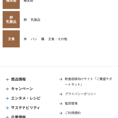
種実類
種実類
卵
卵
乳製品
乳製品
主食
米
パン
麺
主食：その他
商品情報
飲食店様向けサイト「ご繁盛サポ
ートネット」
キャンペーン
プライバシーポリシー
エンタメ・レシピ
推奨環境
サステナビリティ
ご利用規約
企業情報