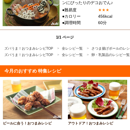
ンにぴったりのデコおでん♪
●難易度
★
★
★
●カロリー
456kcal
●調理時間
60分
1/1 ページ
ズバうま！おつまみレシピTOP
全レシピ一覧
さつま揚げボールのレシ
ズバうま！おつまみレシピTOP
全レシピ一覧
卵・乳製品のレシピ一覧
今月のおすすめ 特集レシピ
ビールに合う！おつまみレシピ
アウトドア！おつまみレシピ