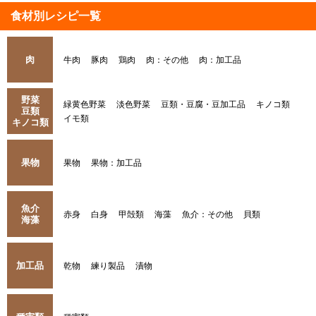
食材別レシピ一覧
肉
牛肉
豚肉
鶏肉
肉：その他
肉：加工品
野菜
緑黄色野菜
淡色野菜
豆類・豆腐・豆加工品
キノコ類
豆類
イモ類
キノコ類
果物
果物
果物：加工品
魚介
赤身
白身
甲殻類
海藻
魚介：その他
貝類
海藻
加工品
乾物
練り製品
漬物