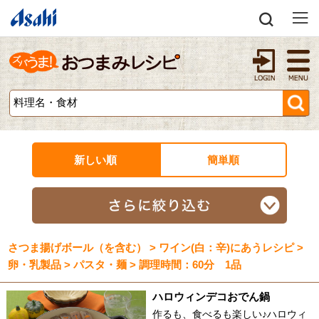
新しい順
簡単順
さつま揚げボール（を含む） > ワイン(白：辛)にあうレシピ >
卵・乳製品 > パスタ・麺 > 調理時間：60分 1品
ハロウィンデコおでん鍋
作るも、食べるも楽しい♪ハロウィ