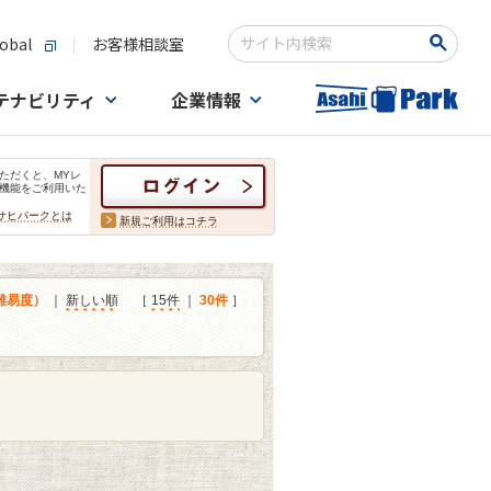
obal
お客様相談室
検索キーワード入力
テナビリティ
企業情報
ただくと、MYレ
機能をご利用いた
サヒパークとは
新規ご利用はコチラ
難易度）
｜
新しい順
［
15件
｜
30件
］