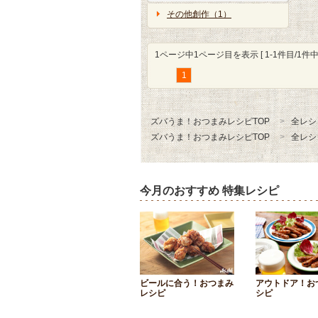
その他創作（1）
1ページ中1ページ目を表示 [ 1-1件目/1件中 
1
ズバうま！おつまみレシピTOP
全レシ
ズバうま！おつまみレシピTOP
全レシ
今月のおすすめ 特集レシピ
ビールに合う！おつまみ
アウトドア！お
レシピ
シピ