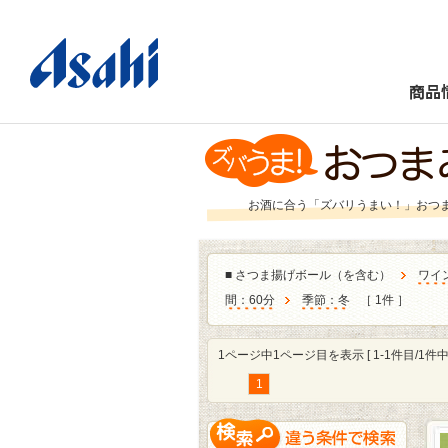
商品
お酒に合う「ズバリうまい！」おつ
■
さつま揚げボール（を含む）
ワイ
間：60分
季節：冬
［ 1件 ］
1ページ中1ページ目を表示 [ 1-1件目/1件中 
1