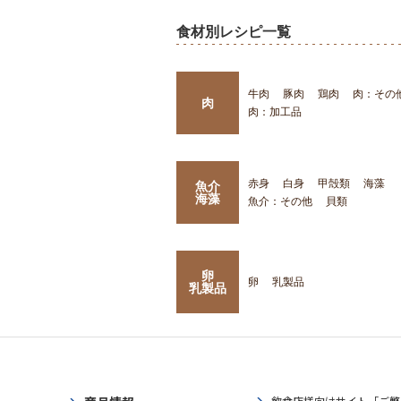
食材別レシピ一覧
牛肉
豚肉
鶏肉
肉：その
肉
肉：加工品
赤身
白身
甲殻類
海藻
魚介
海藻
魚介：その他
貝類
卵
卵
乳製品
乳製品
飲食店様向けサイト「ご繁