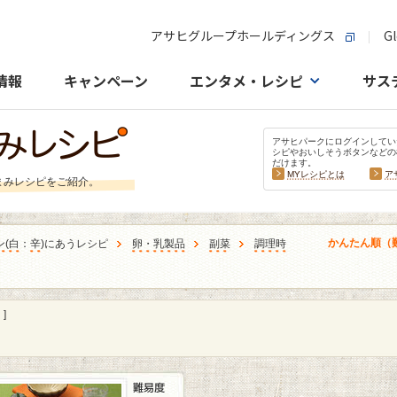
アサヒグループホールディングス
Gl
情報
キャンペーン
エンタメ・レシピ
サス
アサヒパークにログインしてい
シピやおいしそうボタンなどの
だけます。
MYレシピとは
ア
まみレシピをご紹介。
かんたん順（
ン
(
白
：
辛
)にあうレシピ
卵・乳製品
副菜
調理時
]