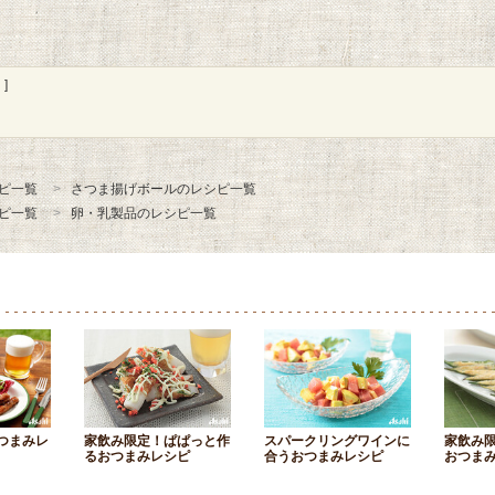
]
ピ一覧
さつま揚げボールのレシピ一覧
ピ一覧
卵・乳製品のレシピ一覧
つまみレ
家飲み限定！ぱぱっと作
スパークリングワインに
家飲み
るおつまみレシピ
合うおつまみレシピ
おつま