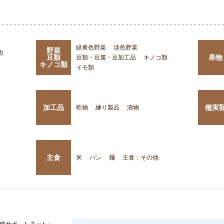
緑黄色野菜
淡色野菜
野菜
他
豆類
果物
豆類・豆腐・豆加工品
キノコ類
キノコ類
イモ類
加工品
種実
乾物
練り製品
漬物
主食
米
パン
麺
主食：その他
盛サポートネット」