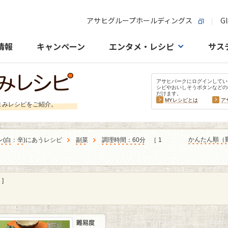
アサヒグループホールディングス
Gl
情報
キャンペーン
エンタメ・レシピ
サス
アサヒパークにログインしてい
シピやおいしそうボタンなどの
だけます。
MYレシピとは
ア
まみレシピをご紹介。
かんたん順（
ン
(
白
：
辛
)にあうレシピ
副菜
調理時間：60分
［ 1
]