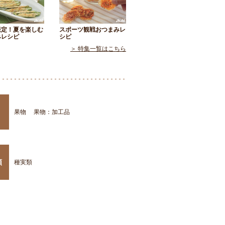
限定！夏を楽しむ
スポーツ観戦おつまみレ
みレシピ
シピ
＞ 特集一覧はこちら
果物
果物：加工品
類
種実類