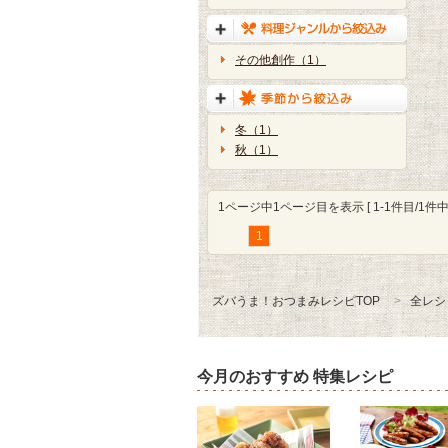
その他創作（1）
冬（1）
秋（1）
1ページ中1ページ目を表示 [ 1-1件目/1件中 
1
ズバうま！おつまみレシピTOP
全レシ
今月のおすすめ 特集レシピ