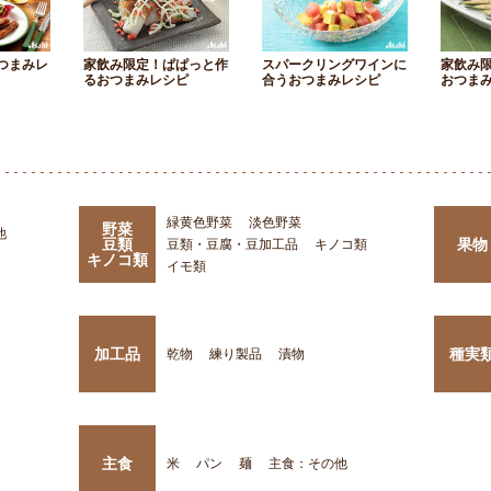
つまみレ
家飲み限定！ぱぱっと作
スパークリングワインに
家飲み
るおつまみレシピ
合うおつまみレシピ
おつま
緑黄色野菜
淡色野菜
野菜
他
豆類
果物
豆類・豆腐・豆加工品
キノコ類
キノコ類
イモ類
加工品
種実
乾物
練り製品
漬物
主食
米
パン
麺
主食：その他