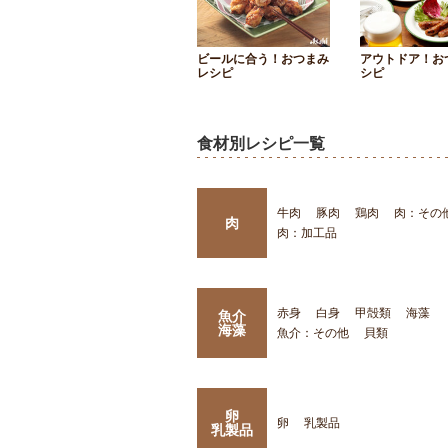
ビールに合う！おつまみ
アウトドア！お
レシピ
シピ
食材別レシピ一覧
牛肉
豚肉
鶏肉
肉：その
肉
肉：加工品
赤身
白身
甲殻類
海藻
魚介
海藻
魚介：その他
貝類
卵
卵
乳製品
乳製品