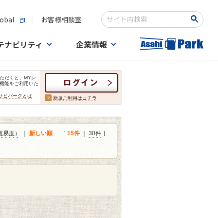
obal
お客様相談室
検索キーワード入力
テナビリティ
企業情報
ただくと、MYレ
機能をご利用いた
サヒパークとは
新規ご利用はコチラ
難易度）
｜
新しい順
［
15件
｜
30件
］