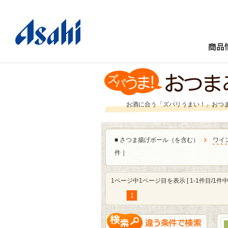
商品
お酒に合う「ズバリうまい！」おつ
■
さつま揚げボール（を含む）
ワイ
件 ］
1ページ中1ページ目を表示 [ 1-1件目/1件中 
1