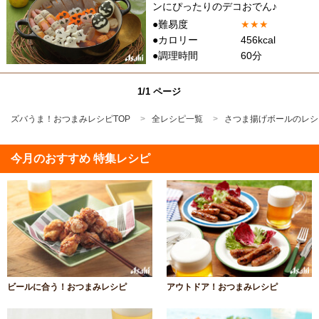
ンにぴったりのデコおでん♪
●難易度
★
★
★
●カロリー
456kcal
●調理時間
60分
1/1 ページ
ズバうま！おつまみレシピTOP
全レシピ一覧
さつま揚げボールのレシ
今月のおすすめ 特集レシピ
ビールに合う！おつまみレシピ
アウトドア！おつまみレシピ