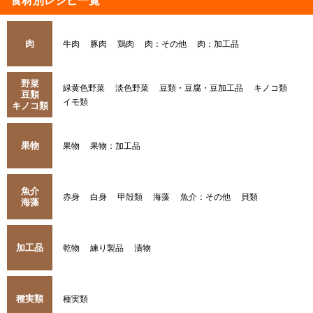
食材別レシピ一覧
肉
牛肉
豚肉
鶏肉
肉：その他
肉：加工品
野菜
緑黄色野菜
淡色野菜
豆類・豆腐・豆加工品
キノコ類
豆類
イモ類
キノコ類
果物
果物
果物：加工品
魚介
赤身
白身
甲殻類
海藻
魚介：その他
貝類
海藻
加工品
乾物
練り製品
漬物
種実類
種実類