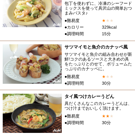
包丁を使わずに、冷凍のシーフード
ミックスを使って具沢山の簡単おつ
まみパスタ♪
●難易度
★
★
★
●カロリー
329kcal
●調理時間
15分
サツマイモと魚介のカナッペ風
サツマイモと魚介の組み合わせが新
鮮!コクのあるソースと大きめの具
をたっぷりとのせて、ボリュームた
っぷりのカナッペに。
●難易度
★
★
★
●調理時間
30分
タイ風つけカレーうどん
具だくさんなこのカレーうどんは、
つけ汁までおいしく頂けます。
●難易度
★
★
★
●調理時間
30分