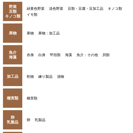
野菜
緑黄色野菜
淡色野菜
豆類・豆腐・豆加工品
キノコ類
豆類
イモ類
キノコ類
果物
果物
果物：加工品
魚介
赤身
白身
甲殻類
海藻
魚介：その他
貝類
海藻
加工品
乾物
練り製品
漬物
種実類
種実類
卵
卵
乳製品
乳製品