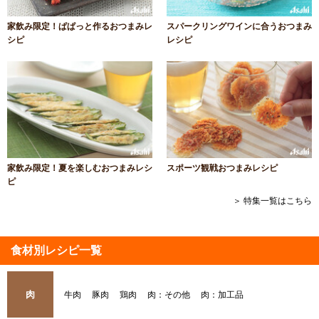
家飲み限定！ぱぱっと作るおつまみレ
スパークリングワインに合うおつまみ
シピ
レシピ
家飲み限定！夏を楽しむおつまみレシ
スポーツ観戦おつまみレシピ
ピ
＞ 特集一覧はこちら
食材別レシピ一覧
肉
牛肉
豚肉
鶏肉
肉：その他
肉：加工品