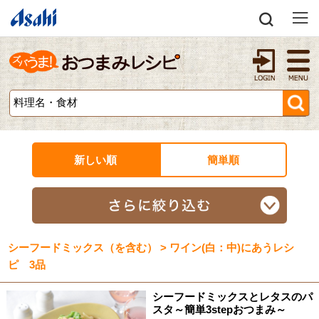
新しい順
簡単順
シーフードミックス（を含む） > ワイン(白：中)にあうレシ
ピ 3品
シーフードミックスとレタスのパ
スタ～簡単3stepおつまみ～