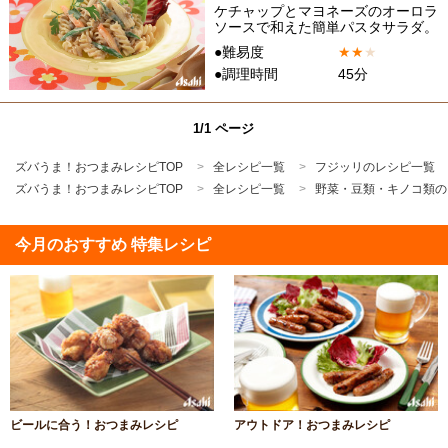
ケチャップとマヨネーズのオーロラ
ソースで和えた簡単パスタサラダ。
●難易度
★
★
★
●調理時間
45分
1/1 ページ
ズバうま！おつまみレシピTOP
全レシピ一覧
フジッリのレシピ一覧
ズバうま！おつまみレシピTOP
全レシピ一覧
野菜・豆類・キノコ類の
今月のおすすめ 特集レシピ
ビールに合う！おつまみレシピ
アウトドア！おつまみレシピ