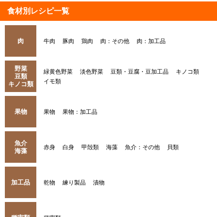
食材別レシピ一覧
肉
牛肉
豚肉
鶏肉
肉：その他
肉：加工品
野菜
緑黄色野菜
淡色野菜
豆類・豆腐・豆加工品
キノコ類
豆類
イモ類
キノコ類
果物
果物
果物：加工品
魚介
赤身
白身
甲殻類
海藻
魚介：その他
貝類
海藻
加工品
乾物
練り製品
漬物