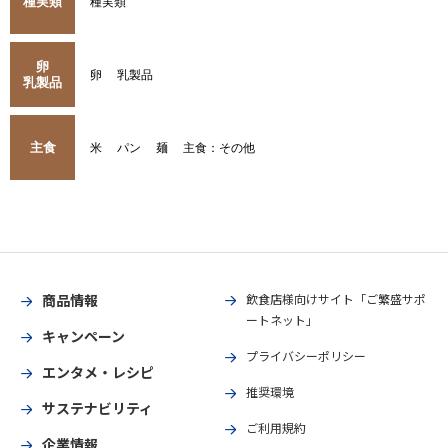
種実類
種実類
卵
卵
乳製品
乳製品
主食
米
パン
麺
主食：その他
商品情報
飲食店様向けサイト「ご繁盛サポ
ートネット」
キャンペーン
プライバシーポリシー
エンタメ・レシピ
推奨環境
サステナビリティ
ご利用規約
企業情報