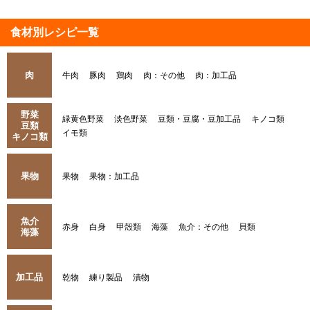
食材別レシピ一覧
肉
牛肉
豚肉
鶏肉
肉：その他
肉：加工品
野菜
緑黄色野菜
淡色野菜
豆類・豆腐・豆加工品
キノコ類
豆類
イモ類
キノコ類
果物
果物
果物：加工品
魚介
赤身
白身
甲殻類
海藻
魚介：その他
貝類
海藻
加工品
乾物
練り製品
漬物