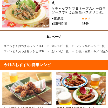
え
ケチャップとマヨネーズのオーロラ
ソースで和えた簡単パスタサラダ。
●難易度
★
★
★
●調理時間
45分
1/1 ページ
ズバうま！おつまみレシピTOP
全レシピ一覧
フジッリのレシピ一覧
ズバうま！おつまみレシピTOP
全レシピ一覧
野菜・豆類・キノコ類の
今月のおすすめ 特集レシピ