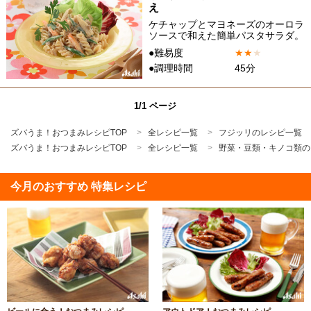
え
ケチャップとマヨネーズのオーロラ
ソースで和えた簡単パスタサラダ。
●難易度
★
★
★
●調理時間
45分
1/1 ページ
ズバうま！おつまみレシピTOP
全レシピ一覧
フジッリのレシピ一覧
ズバうま！おつまみレシピTOP
全レシピ一覧
野菜・豆類・キノコ類の
今月のおすすめ 特集レシピ