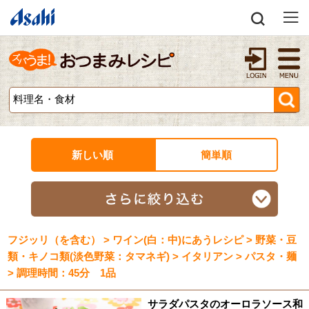
新しい順
簡単順
フジッリ（を含む） > ワイン(白：中)にあうレシピ > 野菜・豆
類・キノコ類(淡色野菜：タマネギ) > イタリアン > パスタ・麺
> 調理時間：45分 1品
サラダパスタのオーロラソース和