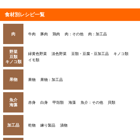
食材別レシピ一覧
肉
牛肉
豚肉
鶏肉
肉：その他
肉：加工品
野菜
緑黄色野菜
淡色野菜
豆類・豆腐・豆加工品
キノコ類
豆類
イモ類
キノコ類
果物
果物
果物：加工品
魚介
赤身
白身
甲殻類
海藻
魚介：その他
貝類
海藻
加工品
乾物
練り製品
漬物