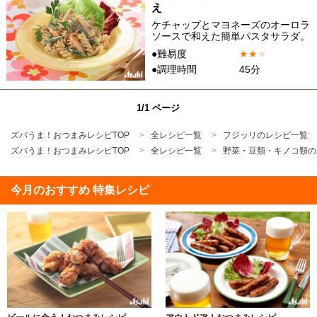
え
ケチャップとマヨネーズのオーロラ
ソースで和えた簡単パスタサラダ。
●難易度
★
★
★
●調理時間
45分
1/1 ページ
ズバうま！おつまみレシピTOP
全レシピ一覧
フジッリのレシピ一覧
ズバうま！おつまみレシピTOP
全レシピ一覧
野菜・豆類・キノコ類の
今月のおすすめ 特集レシピ