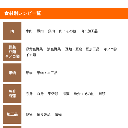
食材別レシピ一覧
肉
牛肉
豚肉
鶏肉
肉：その他
肉：加工品
野菜
緑黄色野菜
淡色野菜
豆類・豆腐・豆加工品
キノコ類
豆類
イモ類
キノコ類
果物
果物
果物：加工品
魚介
赤身
白身
甲殻類
海藻
魚介：その他
貝類
海藻
加工品
乾物
練り製品
漬物