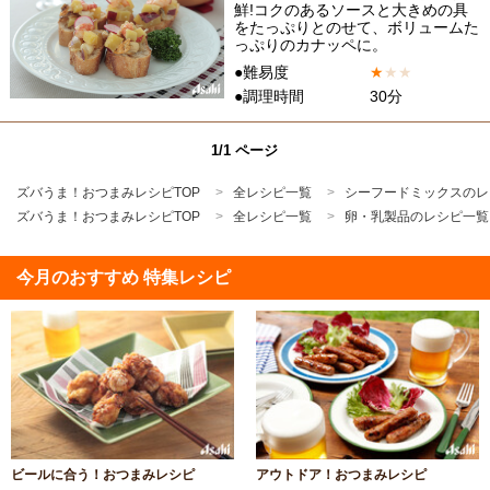
鮮!コクのあるソースと大きめの具
をたっぷりとのせて、ボリュームた
っぷりのカナッペに。
●難易度
★
★
★
●調理時間
30分
1/1 ページ
ズバうま！おつまみレシピTOP
全レシピ一覧
シーフードミックスのレ
ズバうま！おつまみレシピTOP
全レシピ一覧
卵・乳製品のレシピ一覧
今月のおすすめ 特集レシピ
ビールに合う！おつまみレシピ
アウトドア！おつまみレシピ