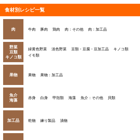
食材別レシピ一覧
肉
牛肉
豚肉
鶏肉
肉：その他
肉：加工品
野菜
緑黄色野菜
淡色野菜
豆類・豆腐・豆加工品
キノコ類
豆類
イモ類
キノコ類
果物
果物
果物：加工品
魚介
赤身
白身
甲殻類
海藻
魚介：その他
貝類
海藻
加工品
乾物
練り製品
漬物